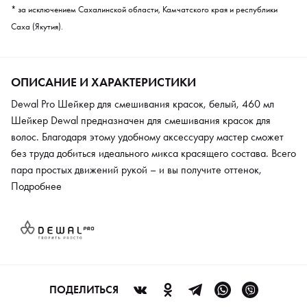
* за исключением Сахалинской области, Камчатского края и республики
Саха (Якутия).
ОПИСАНИЕ И ХАРАКТЕРИСТИКИ
Dewal Pro Шейкер для смешивания красок, белый, 460 мл
Шейкер Dewal предназначен для смешивания красок для
волос. Благодаря этому удобному аксессуару мастер сможет
без труда добиться идеального микса красящего состава. Всего
пара простых движений рукой – и вы получите оттенок,
полностью готовый к нанесению на локоны. В состав набора
Подробнее
входят две пластиковые чаши, которые плотно закручиваются
между собой. Скругленное одно шейкеры позволяет
использовать всю краску полностью, без труда набирая ее на
кисть. На внутренние стенки чаши нанесены мерные шкалы.
Шейкер произведен из высокопрочного материала, который
неприхотлив в уходе, легко очищается от следов красящего
ПОДЕЛИТЬСЯ
состава.