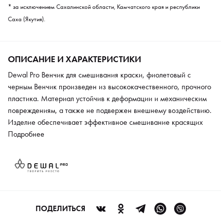
* за исключением Сахалинской области, Камчатского края и республики
Саха (Якутия).
ОПИСАНИЕ И ХАРАКТЕРИСТИКИ
Dewal Pro Венчик для смешивания краски, фиолетовый с
черным Венчик произведен из высококачественного, прочного
пластика. Материал устойчив к деформации и механическим
повреждениям, а также не подвержен внешнему воздействию.
Изделие обеспечивает эффективное смешивание красящих
веществ. Венчик используется стилистами в парикмахерских
Подробнее
салонах, а также оптимален для домашнего применения. Ручка
имеет эргономичную форму, поэтому не выскальзывает во
время работы. С помощью специального кольца венчик можно
подвесить на стену. Модель позволяет экономить время, что
обеспечивает дополнительный комфорт при ежедневном
использовании.
ПОДЕЛИТЬСЯ