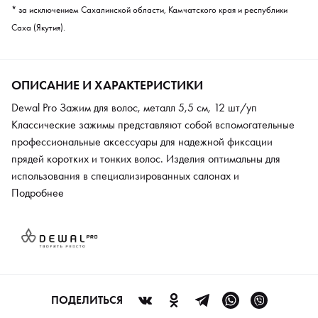
* за исключением Сахалинской области, Камчатского края и республики
Саха (Якутия).
ОПИСАНИЕ И ХАРАКТЕРИСТИКИ
Dewal Pro Зажим для волос, металл 5,5 см, 12 шт/уп
Классические зажимы представляют собой вспомогательные
профессиональные аксессуары для надежной фиксации
прядей коротких и тонких волос. Изделия оптимальны для
использования в специализированных салонах и
парикмахерских, а также в домашних условиях. При помощи
Подробнее
зажимов удобно отделять пряди и производить процедуру
окрашивания или стрижки волос, создавать сложные варианты
причесок. Благодаря специальной форме и особому покрытию
исключен риск травмирования волос. Аксессуары изготовлены
из прочных материалов высокого качества.
ПОДЕЛИТЬСЯ