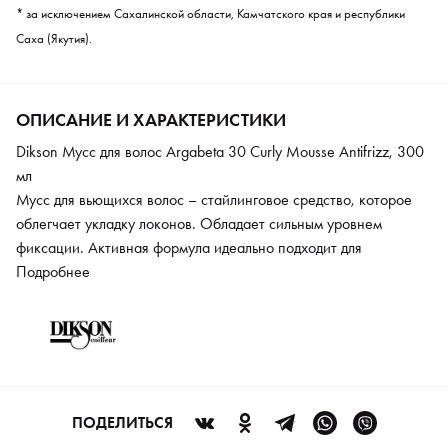
* за исключением Сахалинской области, Камчатского края и республики
Саха (Якутия).
ОПИСАНИЕ И ХАРАКТЕРИСТИКИ
Dikson Мусс для волос Argabeta 30 Curly Mousse Antifrizz, 300
мл
Мусс для вьющихся волос – стайлинговое средство, которое
облегчает укладку локонов. Обладает сильным уровнем
фиксации. Активная формула идеально подходит для
кучерявых непослушных и пушащихся волос. Мус обладает
Подробнее
увлажняющим действием, структурирует пряди, придает им
гладкость и шелковистость. Чтобы создать контролируемые
локоны достаточно нанести небольшое количество средства на
влажные волосы и высушить феном.
ПОДЕЛИТЬСЯ