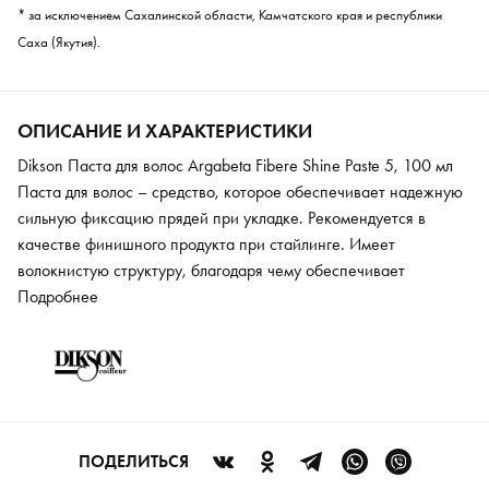
* за исключением Сахалинской области, Камчатского края и республики
Саха (Якутия).
ОПИСАНИЕ И ХАРАКТЕРИСТИКИ
Dikson Паста для волос Argabeta Fibere Shine Paste 5, 100 мл
Паста для волос – средство, которое обеспечивает надежную
сильную фиксацию прядей при укладке. Рекомендуется в
качестве финишного продукта при стайлинге. Имеет
волокнистую структуру, благодаря чему обеспечивает
оригинальный стиль прически, легкую форму и возможность
Подробнее
менять ее. Обладает глянцевым эффектом и придает
естественный блеск прядям. Подходит для всех типов волос.
ПОДЕЛИТЬСЯ