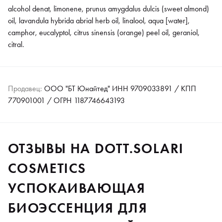
alcohol denat, limonene, prunus amygdalus dulcis (sweet almond)
oil, lavandula hybrida abrial herb oil, linalool, aqua [water],
camphor, eucalyptol, citrus sinensis (orange) peel oil, geraniol,
citral.
Продавец:
ООО "БТ Юнайтед" ИНН 9709033891 / КПП
770901001 / ОГРН 1187746643193
ОТЗЫВЫ НА DOTT.SOLARI
COSMETICS
УСПОКАИВАЮЩАЯ
БИОЭССЕНЦИЯ ДЛЯ