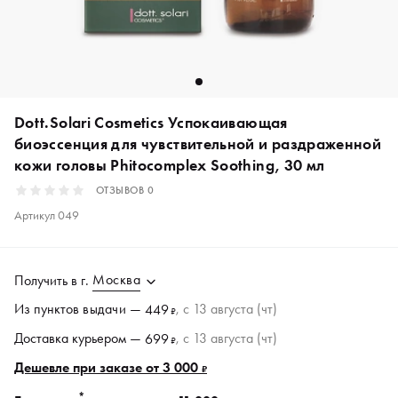
Dott.Solari Cosmetics Успокаивающая
биоэссенция для чувствительной и раздраженной
кожи головы Phitocomplex Soothing, 30 мл
ОТЗЫВОВ
0
Артикул
049
Москва
Получить в
г.
Из пунктов
выдачи
—
, c 13 августа (чт)
449
₽
Доставка курьером —
, c 13 августа (чт)
699
₽
Дешевле при заказе от 3 000
₽
*