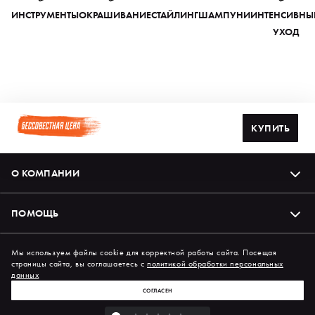
ИНСТРУМЕНТЫ
ОКРАШИВАНИЕ
СТАЙЛИНГ
ШАМПУНИ
ИНТЕНСИВНЫ
УХОД
КУПИТЬ
О КОМПАНИИ
ПОМОЩЬ
Подпишись на нас в соцсетях
Мы используем файлы cookie для корректной работы сайта. Посещая
страницы сайта, вы соглашаетесь с
политикой обработки персональных
данных
СОГЛАСЕН