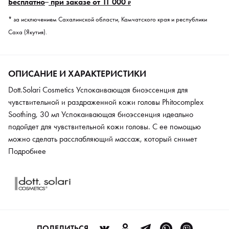
Бесплатно
при заказе от 11 000
₽
* за исключением Сахалинской области, Камчатского края и республики
Саха (Якутия).
ОПИСАНИЕ И ХАРАКТЕРИСТИКИ
Dott.Solari Cosmetics Успокаивающая биоэссенция для
чувствительной и раздраженной кожи головы Phitocomplex
Soothing, 30 мл Успокаивающая биоэссенция идеально
подойдет для чувствительной кожи головы. С ее помощью
можно сделать расслабляющий массаж, который снимет
раздражение кожи и улучшит циркуляцию крови. В состав
Подробнее
средства входит комплекс эфирных масел, которые
оздоравливают кожу головы и защищают от появления
раздражений. Его можно использовать перед окрашиванием
волос, чтобы снизить влияние красителя на кожу.
ПОДЕЛИТЬСЯ