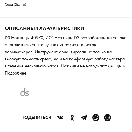
Саха (Якутия).
ОПИСАНИЕ И ХАРАКТЕРИСТИКИ
DS Ножницы 40970, 7.0″ Ножницы DS разработаны на основе
многолетнего опыта лучших мировых стилистов и
парикмахеров. Инструмент ориентирован не только на
высокую точность среза, но и на комфортную работу мастера
в течение нескольких часов. Ножницы не нагружают мышцы и
позволяют кисти работать эффективно. Этот инструмент
Подробнее
подойдет любому опытному парикмахеру и начинающему
мастеру, благодаря своей универсальности. Заводской заточки
инструмента хватает на год интенсивной работы.
ПОДЕЛИТЬСЯ