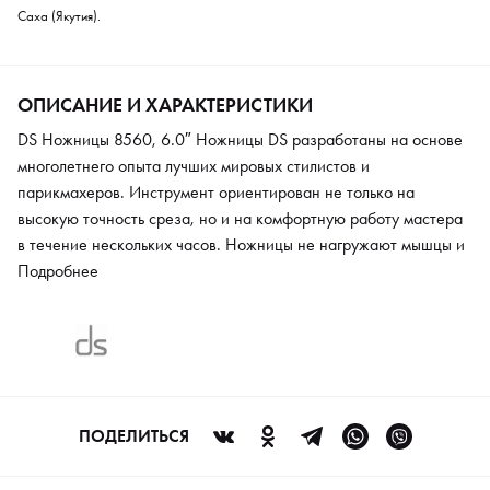
Саха (Якутия).
ОПИСАНИЕ И ХАРАКТЕРИСТИКИ
DS Ножницы 8560, 6.0″ Ножницы DS разработаны на основе
многолетнего опыта лучших мировых стилистов и
парикмахеров. Инструмент ориентирован не только на
высокую точность среза, но и на комфортную работу мастера
в течение нескольких часов. Ножницы не нагружают мышцы и
позволяют кисти работать эффективно. Этот инструмент
Подробнее
подойдет любому опытному парикмахеру и начинающему
мастеру, благодаря своей универсальности. Заводской заточки
инструмента хватает на год интенсивной работы.
ПОДЕЛИТЬСЯ