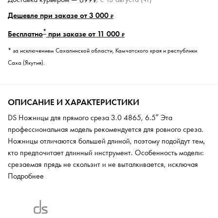
₽
Дешевле при заказе от 3 000
₽
*
Бесплатно
при заказе от 11 000
₽
* за исключением Сахалинской области, Камчатского края и республики
Саха (Якутия).
ОПИСАНИЕ И ХАРАКТЕРИСТИКИ
DS Ножницы для прямого среза 3.0 4865, 6.5″ Эта
профессиональная модель рекомендуется для ровного среза.
Ножницы отличаются большей длиной, поэтому подойдут тем,
кто предпочитает длинный инструмент. Особенность модели:
срезаемая прядь не скользит и не выталкивается, исключая
любые погрешности. Модель выполнена в эргономичной
Подробнее
форме с учетом всех анатомических особенностей кисти.
Кольца выполнены в форме шестиугольника, чтобы пальцы в
них не скользили. Использованы особые декоративные детали