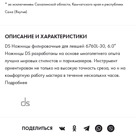
* за исключением Сахалинской области, Камчатского края и республики
Саха (Якутия).
ОПИСАНИЕ И ХАРАКТЕРИСТИКИ
DS Ножницы филировочные для левшей 6760L-30, 6.0″
Ножницы DS разработаны на основе многолетнего опыта
лучших мировых стилистов и парикмахеров. Инструмент
ориентирован не только на высокую точность среза, но и на
комфортную работу мастера в течение нескольких часов.
Ножницы не нагружают мышцы и позволяют кисти работать
Подробнее
эффективно. Этот инструмент подойдет любому опытному
парикмахеру и начинающему мастеру, благодаря своей
универсальности. Заводской заточки инструмента хватает на
год интенсивной работы.
ПОДЕЛИТЬСЯ