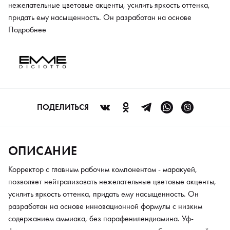
нежелательные цветовые акценты, усилить яркость оттенка,
придать ему насыщенность. Он разработан на основе
инновационной формулы с низким содержанием аммиака, без
Подробнее
парафенилендиамина. Уф-фильтры, содержащиеся в
корректоре способствуют долгой носке цвета. Он бережно
окрашивает и безопасен для волос и кожи. Активные
компоненты в составе содержат много витаминов и ухаживают
за волосами.
ПОДЕЛИТЬСЯ
ОПИСАНИЕ
Корректор с главным рабочим компонентом - маракуей,
позволяет нейтрализовать нежелательные цветовые акценты,
усилить яркость оттенка, придать ему насыщенность. Он
разработан на основе инновационной формулы с низким
содержанием аммиака, без парафенилендиамина. Уф-