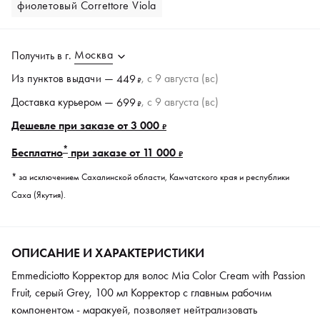
фиолетовый Correttore Viola
Москва
Получить в
г.
Из пунктов
выдачи
—
, c 9 августа (вс)
449
₽
Доставка курьером —
, c 9 августа (вс)
699
₽
Дешевле при заказе от 3 000
₽
*
Бесплатно
при заказе от 11 000
₽
* за исключением Сахалинской области, Камчатского края и республики
Саха (Якутия).
ОПИСАНИЕ И ХАРАКТЕРИСТИКИ
Emmediciotto Корректор для волос Mia Color Cream with Passion
Fruit, серый Grey, 100 мл Корректор с главным рабочим
компонентом - маракуей, позволяет нейтрализовать