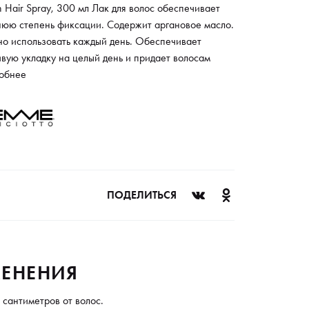
 Hair Spray, 300 мл Лак для волос обеспечивает
нюю степень фиксации. Содержит аргановое масло.
о использовать каждый день. Обеспечивает
вую укладку на целый день и придает волосам
твенный блеск. Лак быстро испаряется. Не
обнее
ляет следов. Подойдет для любого типа волос. Его
 с легкостью удалить с помощью расчески.
даря аргановому маслу лак ухаживает за волосами
повреждает их.
ПОДЕЛИТЬСЯ
ЕНЕНИЯ
 сантиметров от волос.