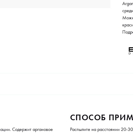
Argan
сред
Можн
краси
естес
Подр
остав
можно
Благо
и не 
СПОСОБ ПРИМ
сации. Содержит аргановое
Распылите на расстоянии 20-30