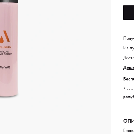
Полу
Из п
Дост
Деше
Бесп
* за и
респуб
ОПИ
Emmed