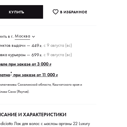
КУПИТЬ
В ИЗБРАННОE
Москва
чить в
г.
унктов
выдачи
—
, c 9 августа (вс)
449
₽
авка курьером —
, c 9 августа (вс)
699
₽
вле при заказе от 3 000
₽
*
латно
при заказе от 11 000
₽
сключением Сахалинской области, Камчатского края и
лики Саха (Якутия).
САНИЕ И ХАРАКТЕРИСТИКИ
iciotto Лак для волос с маслом арганы 22 Luxury