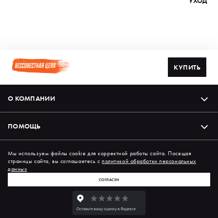
УХОД
КУПИТЬ
О КОМПАНИИ
ПОМОЩЬ
Подпишись на нас в соцсетях
Мы используем файлы cookie для корректной работы сайта. Посещая
страницы сайта, вы соглашаетесь с
политикой обработки персональных
данных
СОГЛАСЕН