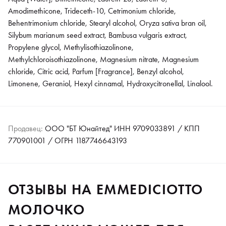
Amodimethicone, Trideceth-10, Cetrimonium chloride,
Behentrimonium chloride, Stearyl alcohol, Oryza sativa bran oil,
Silybum marianum seed extract, Bambusa vulgaris extract,
Propylene glycol, Methylisothiazolinone,
Methylchloroisothiazolinone, Magnesium nitrate, Magnesium
chloride, Citric acid, Parfum [Fragrance], Benzyl alcohol,
Limonene, Geraniol, Hexyl cinnamal, Hydroxycitronellal, Linalool.
Продавец:
ООО "БТ Юнайтед" ИНН 9709033891 / КПП
770901001 / ОГРН 1187746643193
ОТЗЫВЫ НА EMMEDICIOTTO
МОЛОЧКО