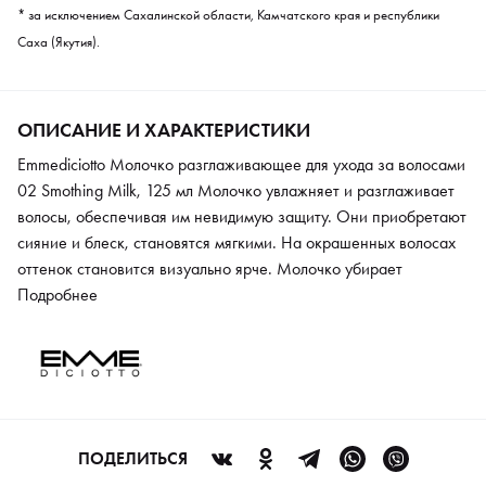
* за исключением Сахалинской области, Камчатского края и республики
Саха (Якутия).
ОПИСАНИЕ И ХАРАКТЕРИСТИКИ
Emmediciotto Молочко разглаживающее для ухода за волосами
02 Smothing Milk, 125 мл Молочко увлажняет и разглаживает
волосы, обеспечивая им невидимую защиту. Они приобретают
сияние и блеск, становятся мягкими. На окрашенных волосах
оттенок становится визуально ярче. Молочко убирает
пушистость и увлажняет структуру волоса. Состав средства
Подробнее
разработан на основе бамбукового молочка и рисового масла.
Эффект заметен после первого применения.
ПОДЕЛИТЬСЯ