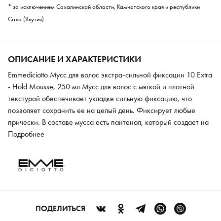
* за исключением Сахалинской области, Камчатского края и республики
Саха (Якутия).
ОПИСАНИЕ И ХАРАКТЕРИСТИКИ
Emmediciotto Мусс для волос экстра-сильной фиксации 10 Extra
- Hold Mousse, 250 мл Мусс для волос с мягкой и плотной
текстурой обеспечивает укладке сильную фиксацию, что
позволяет сохранить ее на целый день. Фиксирует любые
прически. В составе мусса есть пантенол, который создает на
волосах защиту от агрессивных внешних факторов. Он делает
Подробнее
волосы мягкими, легкими, яркими. Укладка смотрится
естественно и красиво. Средство подходит для любого типа
волос.
ПОДЕЛИТЬСЯ