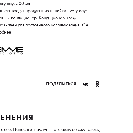
ery day, 500 мл
плект входят продукты из линейки Every day:
унь и кондиционер. Кондиционер-крем
назначен для постоянного использования. Он
ечивает оптимальное питание и мягкость волос.
обнее
рамягкий шампунь, подходящий для ежедневного
нения для любого типа волос, идеально дополнит
. Ароматные экстракты василька и ромашки
ают особый запах, удерживающийся на волосах
олжительное время.
ав набора:
ПОДЕЛИТЬСЯ
ery Day Shampoo Emmediciotto 250 мл,
ery Day Conditioner Emmediciotto 250 мл.
ЕНЕНИЯ
ciotto: Нанесите шампунь на влажную кожу головы,