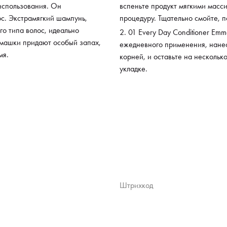
использования. Он
вспеньте продукт мягкими масс
ос. Экстрамягкий шампунь,
процедуру. Тщательно смойте, 
о типа волос, идеально
01 Every Day Conditioner Emm
омашки придают особый запах,
ежедневного применения, нанес
мя.
корней, и оставьте на нескольк
укладке.
Штрихкод