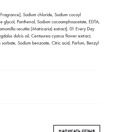
Fragrance], Sodium chloride, Sodium cocoyl
lene glycol, Panthenol, Sodium cocoamphoacetate, EDTA,
momilla recutita (Matricaria) extract]. 01 Every Day
dalus dulcis oil, Centaurea cyanus flower extract,
m sorbate, Sodium benzoate, Citric acid, Parfum, Benzyl
НАПИСАТЬ ОТЗЫВ