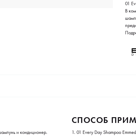
01 Ev
В ком
шамп
пред
обесп
Подр
Экст
приме
уход
прид
прод
Сост
01 Ev
01 Ev
СПОСОБ ПРИМ
 шампунь и кондиционер.
01 Every Day Shampoo Emmedi