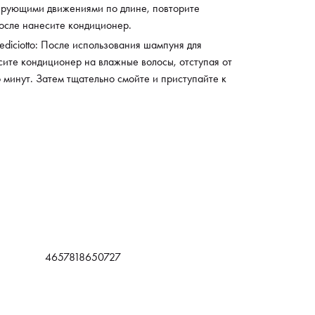
ирующими движениями по длине, повторите
после нанесите кондиционер.
ediciotto: После использования шампуня для
ите кондиционер на влажные волосы, отступая от
о минут. Затем тщательно смойте и приступайте к
4657818650727