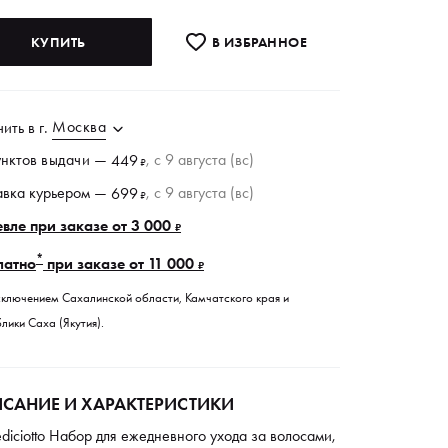
КУПИТЬ
В ИЗБРАННОE
Москва
чить в
г.
унктов
выдачи
—
, c 9 августа (вс)
449
₽
авка курьером —
, c 9 августа (вс)
699
₽
вле при заказе от 3 000
₽
*
латно
при заказе от 11 000
₽
сключением Сахалинской области, Камчатского края и
лики Саха (Якутия).
САНИЕ И ХАРАКТЕРИСТИКИ
iciotto Набор для ежедневного ухода за волосами,