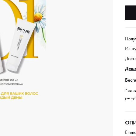
Полу
Из п
Дост
Деше
Бесп
* за и
респуб
ОПИ
Emmed