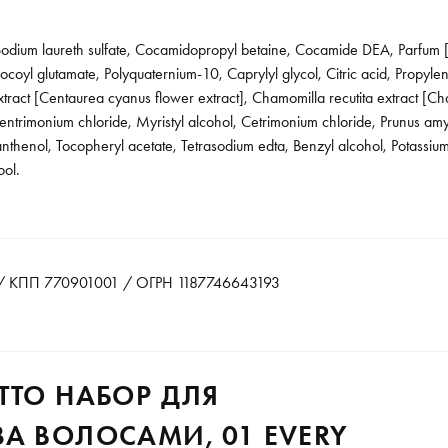
dium laureth sulfate, Cocamidopropyl betaine, Cocamide DEA, Parfum [
coyl glutamate, Polyquaternium-10, Caprylyl glycol, Citric acid, Propy
ract [Centaurea cyanus flower extract], Chamomilla recutita extract [Cha
ntrimonium chloride, Myristyl alcohol, Cetrimonium chloride, Prunus amyg
anthenol, Tocopheryl acetate, Tetrasodium edta, Benzyl alcohol, Potassiu
ool.
 КПП 770901001 / ОГРН 1187746643193
TTO НАБОР ДЛЯ
А ВОЛОСАМИ, 01 EVERY