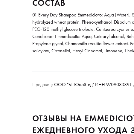
СОСТАВ
01 Every Day Shampoo Emmediciotto: Aqua [Water], So
hydrolyzed wheat protein, Phenoxyethanol, Disodium co
PEG-120 methyl glucose trioleate, Centaurea cyanus ext
Conditioner Emmediciotto: Aqua, Cetearyl alcohol, Behe
Propylene glycol, Chamomilla recutita flower extract, P
salicylate, Citronellol, Hexyl Cinnamal, Limonene, Linal
Продавец:
ООО "БТ Юнайтед" ИНН 9709033891 /
ОТЗЫВЫ НА EMMEDICIO
ЕЖЕДНЕВНОГО УХОДА З