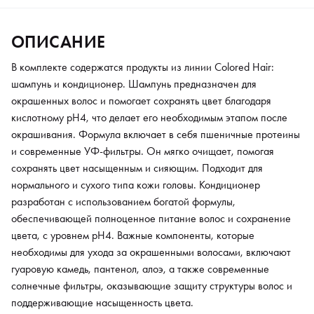
необходимы для ухода за окрашенными волосами, включают
гуаровую камедь, пантенол, алоэ, а также современные
ОПИСАНИЕ
солнечные фильтры, оказывающие защиту структуры волос и
поддерживающие насыщенность цвета.
В комплекте содержатся продукты из линии Colored Hair:
шампунь и кондиционер. Шампунь предназначен для
Состав набора:
окрашенных волос и помогает сохранять цвет благодаря
14 Shampoo Colored Hair 250 мл, 14 Conditioner Colored Hair
кислотному pH4, что делает его необходимым этапом после
250 мл.
окрашивания. Формула включает в себя пшеничные протеины
и современные УФ-фильтры. Он мягко очищает, помогая
сохранять цвет насыщенным и сияющим. Подходит для
нормального и сухого типа кожи головы. Кондиционер
разработан с использованием богатой формулы,
обеспечивающей полноценное питание волос и сохранение
цвета, с уровнем pH4. Важные компоненты, которые
необходимы для ухода за окрашенными волосами, включают
гуаровую камедь, пантенол, алоэ, а также современные
солнечные фильтры, оказывающие защиту структуры волос и
поддерживающие насыщенность цвета.