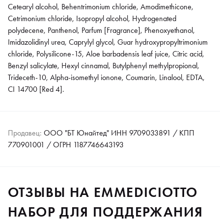
Cetearyl alcohol, Behentrimonium chloride, Amodimethicone,
Cetrimonium chloride, Isopropyl alcohol, Hydrogenated
polydecene, Panthenol, Parfum [Fragrance], Phenoxyethanol,
Imidazolidinyl urea, Caprylyl glycol, Guar hydroxypropyltrimonium
chloride, Polysilicone-15, Aloe barbadensis leaf juice, Citric acid,
Benzyl salicylate, Hexyl cinnamal, Butylphenyl methylpropional,
Trideceth-10, Alpha-isomethyl ionone, Coumarin, Linalool, EDTA,
CI 14700 [Red 4].
Продавец:
ООО "БТ Юнайтед" ИНН 9709033891 / КПП
770901001 / ОГРН 1187746643193
ОТЗЫВЫ НА EMMEDICIOTTO
НАБОР ДЛЯ ПОДДЕРЖАНИЯ