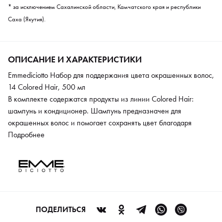
* за исключением Сахалинской области, Камчатского края и республики
Саха (Якутия).
ОПИСАНИЕ И ХАРАКТЕРИСТИКИ
Emmediciotto Набор для поддержания цвета окрашенных волос,
14 Colored Hair, 500 мл
В комплекте содержатся продукты из линии Colored Hair:
шампунь и кондиционер. Шампунь предназначен для
окрашенных волос и помогает сохранять цвет благодаря
кислотному pH4, что делает его необходимым этапом после
Подробнее
окрашивания. Формула включает в себя пшеничные протеины
и современные УФ-фильтры. Он мягко очищает, помогая
сохранять цвет насыщенным и сияющим. Подходит для
нормального и сухого типа кожи головы. Кондиционер
разработан с использованием богатой формулы,
обеспечивающей полноценное питание волос и сохранение
ПОДЕЛИТЬСЯ
цвета, с уровнем pH4. Важные компоненты, которые