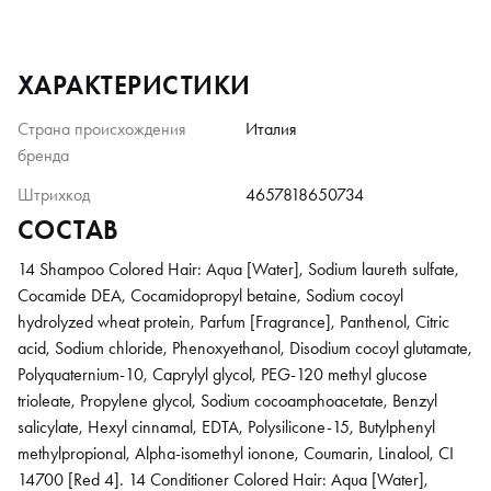
ХАРАКТЕРИСТИКИ
Страна происхождения
Италия
бренда
Штрихкод
4657818650734
СОСТАВ
14 Shampoo Colored Hair: Aqua [Water], Sodium laureth sulfate,
Cocamide DEA, Cocamidopropyl betaine, Sodium cocoyl
hydrolyzed wheat protein, Parfum [Fragrance], Panthenol, Citric
acid, Sodium chloride, Phenoxyethanol, Disodium cocoyl glutamate,
Polyquaternium-10, Caprylyl glycol, PEG-120 methyl glucose
trioleate, Propylene glycol, Sodium cocoamphoacetate, Benzyl
salicylate, Hexyl cinnamal, EDTA, Polysilicone-15, Butylphenyl
methylpropional, Alpha-isomethyl ionone, Coumarin, Linalool, CI
14700 [Red 4]. 14 Conditioner Colored Hair: Aqua [Water],