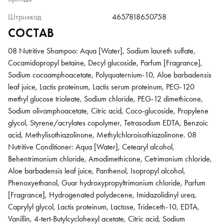
Штрихкод
4657818650758
СОСТАВ
08 Nutritive Shampoo: Aqua [Water], Sodium laureth sulfate,
Cocamidopropyl betaine, Decyl glucoside, Parfum [Fragrance],
Sodium cocoamphoacetate, Polyquaternium-10, Aloe barbadensis
leaf juice, Lactis proteinum, Lactis serum proteinum, PEG-120
methyl glucose trioleate, Sodium chloride, PEG-12 dimethicone,
Sodium olivamphoacetate, Citric acid, Coco-glucoside, Propylene
glycol, Styrene/acrylates copolymer, Tetrasodium EDTA, Benzoic
acid, Methylisothiazolinone, Methylchloroisothiazolinone. 08
Nutritive Conditioner: Aqua [Water], Cetearyl alcohol,
Behentrimonium chloride, Amodimethicone, Cetrimonium chloride,
Aloe barbadensis leaf juice, Panthenol, Isopropyl alcohol,
Phenoxyethanol, Guar hydroxypropyltrimonium chloride, Parfum
[Fragrance], Hydrogenated polydecene, Imidazolidinyl urea,
Caprylyl glycol, Lactis proteinum, Lactose, Trideceth-10, EDTA,
Vanillin, 4-tert-Butylcyclohexyl acetate, Citric acid, Sodium