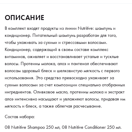
Состав набора:
ОПИСАНИЕ
08 Nutritive Shampoo 250 мл, 08 Nutritive Conditioner 250 мл.
В комплект входят продукты из линии Nutritive: шампунь и
кондиционер. Питательный шампунь разработан для того,
чтобы ухаживать за сухими и стрессовыми волосами.
Кондиционер, содержащий в своем составе комплекс
витаминов, оживляет и восстанавливает усталые и тусклые
волосы. Протеины молока, алоэ и пантенол обеспечивают
волосам здоровый блеск и шелковистую мягкость с первого
использования. Это средство превосходно ухаживает за
сухими волосами за счет композиции специально отобранных
ингредиентов. Оливковое масло, протеины молока и экстракт
алоэ интенсивно насыщают и увлажняют волосы, придавая им
мягкость и блеск, а также облегчая расчесывание.
Состав набора:
08 Nutritive Shampoo 250 мл, 08 Nutritive Conditioner 250 мл.