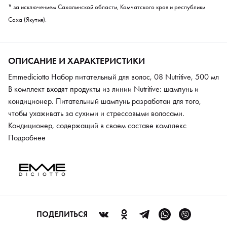
* за исключением Сахалинской области, Камчатского края и республики
Саха (Якутия).
ОПИСАНИЕ И ХАРАКТЕРИСТИКИ
Emmediciotto Набор питательный для волос, 08 Nutritive, 500 мл
В комплект входят продукты из линии Nutritive: шампунь и
кондиционер. Питательный шампунь разработан для того,
чтобы ухаживать за сухими и стрессовыми волосами.
Кондиционер, содержащий в своем составе комплекс
витаминов, оживляет и восстанавливает усталые и тусклые
Подробнее
волосы. Протеины молока, алоэ и пантенол обеспечивают
волосам здоровый блеск и шелковистую мягкость с первого
использования. Это средство превосходно ухаживает за
сухими волосами за счет композиции специально отобранных
ингредиентов. Оливковое масло, протеины молока и экстракт
алоэ интенсивно насыщают и увлажняют волосы, придавая им
ПОДЕЛИТЬСЯ
мягкость и блеск, а также облегчая расчесывание.