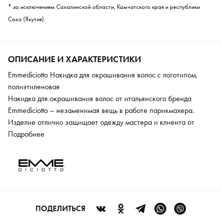
* за исключением Сахалинской области, Камчатского края и республики
Саха (Якутия).
ОПИСАНИЕ И ХАРАКТЕРИСТИКИ
Emmediciotto Накидка для окрашивания волос с логотипом,
полиэтиленовая
Накидка для окрашивания волос от итальянского бренда
Emmediciotto – незаменимая вещь в работе парикмахера.
Изделие отлично защищает одежду мастера и клиента от
осветляющих составов, химических красок и состриженных
Подробнее
волос. Накидка хорошо закрывает область груди, шеи и плеч.
Модель оснащена удобной системой фиксации. Материал
изготовления – прочный и износостойкий полиэтилен, который
легко отмывается от загрязнений и устойчив к механическим
повреждениям. В качестве декоративного элемента нанесен
логотип бренда.
ПОДЕЛИТЬСЯ