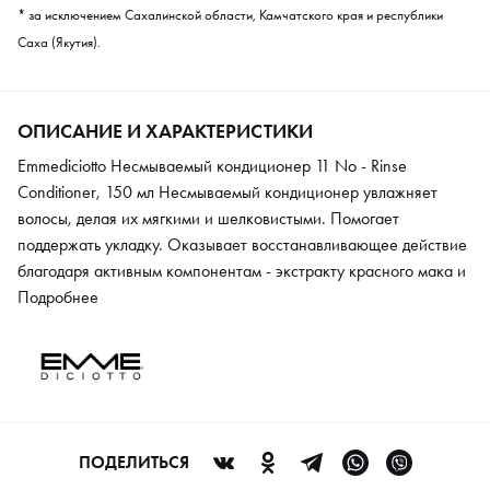
* за исключением Сахалинской области, Камчатского края и республики
Саха (Якутия).
ОПИСАНИЕ И ХАРАКТЕРИСТИКИ
Emmediciotto Несмываемый кондиционер 11 No - Rinse
Conditioner, 150 мл Несмываемый кондиционер увлажняет
волосы, делая их мягкими и шелковистыми. Помогает
поддержать укладку. Оказывает восстанавливающее действие
благодаря активным компонентам - экстракту красного мака и
шелку. Оставляет на волосах нежный абрикосовый аромат.
Подробнее
Кондиционер обладает комфортной консистенцией, которая
легко распределяется по волосам, не оставляя на них пленки.
Не утяжеляет волосы.
ПОДЕЛИТЬСЯ