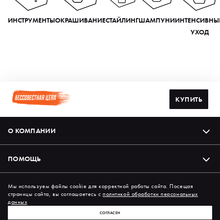
ИНСТРУМЕНТЫ
ОКРАШИВАНИЕ
СТАЙЛИНГ
ШАМПУНИ
ИНТЕНСИВНЫ
УХОД
КУПИТЬ
О КОМПАНИИ
ПОМОЩЬ
Подпишись на нас в соцсетях
Мы используем файлы cookie для корректной работы сайта. Посещая
страницы сайта, вы соглашаетесь с
политикой обработки персональных
данных
СОГЛАСЕН