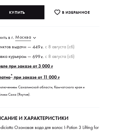
КУПИТЬ
В ИЗБРАННОE
Москва
чить в
г.
унктов
выдачи
—
, c 8 августа (сб)
449
₽
авка курьером —
, c 8 августа (сб)
699
₽
вле при заказе от 3 000
₽
*
латно
при заказе от 11 000
₽
сключением Сахалинской области, Камчатского края и
лики Саха (Якутия).
САНИЕ И ХАРАКТЕРИСТИКИ
iciotto Озоновая вода для волос I-Potion 3 Lifting for