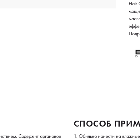
Hair 
мощн
масло
эффе
комп
Подр
натур
Озон
омол
ухож
СПОСОБ ПРИМ
ствием. Содержит аргановое
Обильно нанести на влажные 