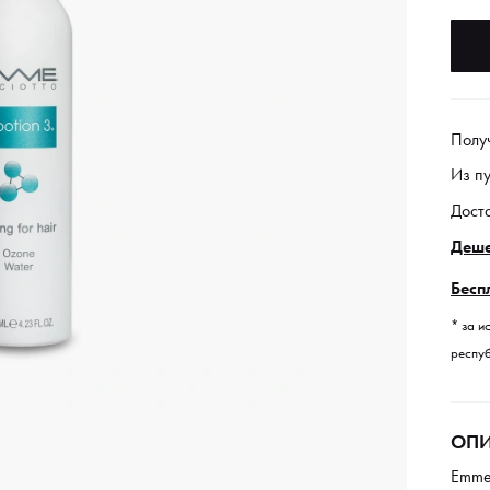
Полу
Из п
Дост
Деше
Бесп
* за и
респуб
ОПИ
Emmed