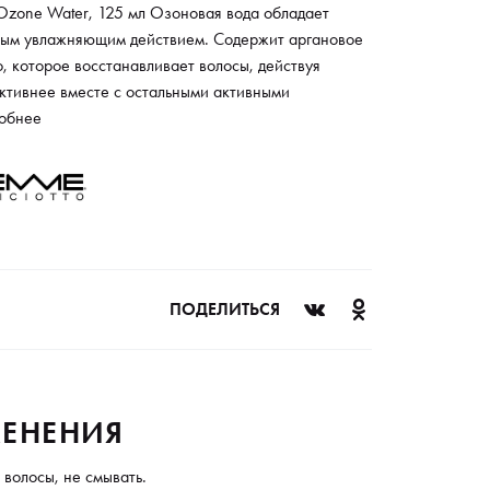
Ozone Water, 125 мл Озоновая вода обладает
ым увлажняющим действием. Содержит аргановое
, которое восстанавливает волосы, действуя
ктивнее вместе с остальными активными
онентами средства. Волосы приобретают яркий
обнее
альный блеск, объем. Расчесывание облегчается.
, содержащийся в лечебной воде, оказывает
аживающее действие. Волосы приобретают
енный и здоровый вид.
ПОДЕЛИТЬСЯ
ЕНЕНИЯ
волосы, не смывать.