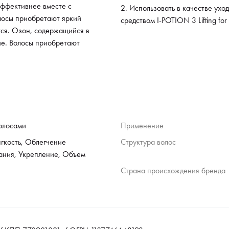
эффективнее вместе с
Использовать в качестве ухо
лосы приобретают яркий
средством I-POTION 3 Lifting for
тся. Озон, содержащийся в
ие. Волосы приобретают
волосами
Применение
ягкость, Облегчение
Структура волос
ания, Укрепление, Объем
Страна происхождения бренда