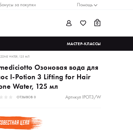
Бонусы за покупки
Помощь
0
МАСТЕР-КЛАССЫ
OZONE WATER, 125 МЛ
mediciotto Озоновая вода для
ос I-Potion 3 Lifting for Hair
one Water, 125 мл
Артикул
IPOT3/W
ОТЗЫВОВ
0