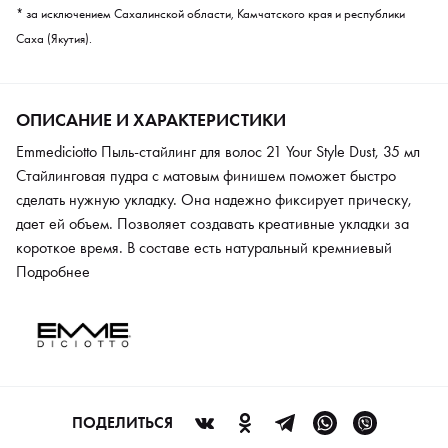
* за исключением Сахалинской области, Камчатского края и республики
Саха (Якутия).
ОПИСАНИЕ И ХАРАКТЕРИСТИКИ
Emmediciotto Пыль-стайлинг для волос 21 Your Style Dust, 35 мл
Стайлинговая пудра с матовым финишем поможет быстро
сделать нужную укладку. Она надежно фиксирует прическу,
дает ей объем. Позволяет создавать креативные укладки за
короткое время. В составе есть натуральный кремниевый
порошок. Пудра легко распределяется по волосам без помощи
Подробнее
расчески или фена. Содержит микрочастицы, придающие
плотность локонам. Не подвержена воздействию влаги.
ПОДЕЛИТЬСЯ