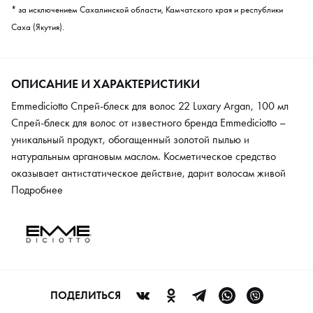
* за исключением Сахалинской области, Камчатского края и республики
Саха (Якутия).
ОПИСАНИЕ И ХАРАКТЕРИСТИКИ
Emmediciotto Спрей-блеск для волос 22 Luxary Argan, 100 мл
Спрей-блеск для волос от известного бренда Emmediciotto –
уникальный продукт, обогащенный золотой пылью и
натуральным аргановым маслом. Косметическое средство
оказывает антистатическое действие, дарит волосам живой
блеск и сияние, эффективно защищает от влаги. При этом
Подробнее
пряди не утяжеляются и не жирнятся. Также спрей Luxury
Argan обеспечивает защиту от УФ-лучей и сохраняет
насыщенность цвета окрашенных волос. Наносить состав
максимально удобно благодаря мелкодисперсному
распылению из пульверизатора.
ПОДЕЛИТЬСЯ