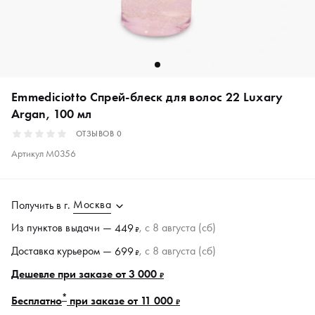
Emmediciotto Спрей-блеск для волос 22 Luxary
Argan, 100 мл
ОТЗЫВОВ
0
Артикул
M0356
Москва
Получить в
г.
Из пунктов
выдачи
—
, c 8 августа (сб)
449
₽
Доставка курьером —
, c 8 августа (сб)
699
₽
Дешевле при заказе от 3 000
₽
*
Бесплатно
при заказе от 11 000
₽