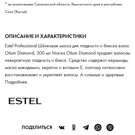
* за исключением Сахалинской области, Камчатского края и республики
Саха (Якутия).
ОПИСАНИЕ И ХАРАКТЕРИСТИКИ
Estel Professional Шёлковая маска для гладкости и блеска волос
Otium Diamond, 300 мл Маска Otium Diamond придает волосам
невероятную гладкость и блеск. Средство содержит керамиды,
масло макадамии, кератин и витамин Е, поэтому интенсивно
восстанавливает и укрепляет волосы. А сильные и здоровые
пряди всегда будут радовать своим естественным сиянием и
Подробнее
шелковистостью. Маска защищает волосы от негативных
воздействий окружающей среды.
ПОДЕЛИТЬСЯ