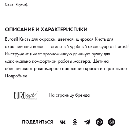
Саха (Якутия).
ОПИСАНИЕ И ХАРАКТЕРИСТИКИ
Eurostil Кисть для окраски, цветная, широкая Кисть для
окрашивания волос — стильный удобный аксессуар от Eurostil.
Инструмент имеет эргономичную длинную ручку для
максимально комфортной работы мастера. Щетина
обеспечивает равномерное нанесение краски и тщательное
прокрашивание каждой пряди. Аксессуар выполнен из
Подробнее
экологически чистых материалов, полностью отвечает
требованиям профессиональных парикмахеров.
На страницу бренда
ПОДЕЛИТЬСЯ