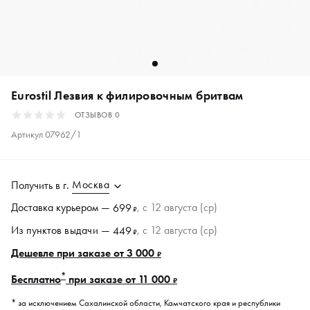
Eurostil Лезвия к филировочным бритвам
ОТЗЫВОВ
0
Артикул
07962/1
Москва
Получить в
г.
Доставка курьером —
, c 12 августа (ср)
699
₽
Из пунктов
выдачи
—
, c 12 августа (ср)
449
₽
Дешевле при заказе от 3 000
₽
*
Бесплатно
при заказе от 11 000
₽
* за исключением Сахалинской области, Камчатского края и республики