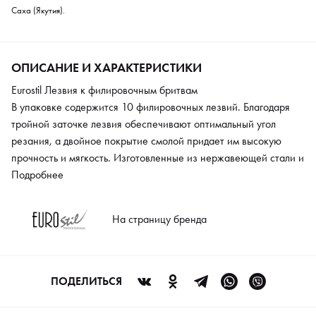
Саха (Якутия).
ОПИСАНИЕ И ХАРАКТЕРИСТИКИ
Eurostil Лезвия к филировочным бритвам
В упаковке содержится 10 филировочных лезвий. Благодаря
тройной заточке лезвия обеспечивают оптимальный угол
резания, а двойное покрытие смолой придает им высокую
прочность и мягкость. Изготовленные из нержавеющей стали и
высокотехнологичной смолы, данные лезвия обладают
Подробнее
стойкостью к коррозии, агрессивным химическим веществам и
высоким температурам до 135oC, что позволяет полностью
На страницу бренда
стерилизовать их.
ПОДЕЛИТЬСЯ