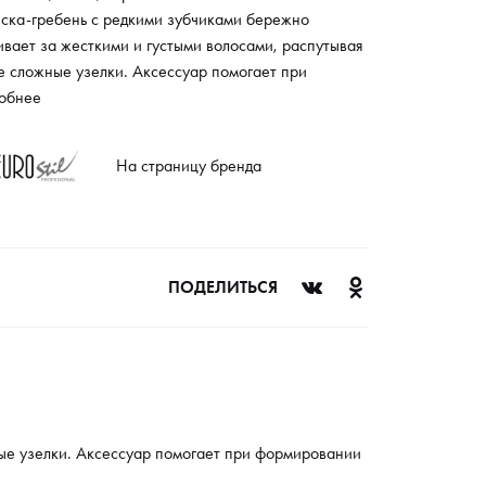
еска-гребень с редкими зубчиками бережно
вает за жесткими и густыми волосами, распутывая
е сложные узелки. Аксессуар помогает при
ировании точных проборов.
обнее
На страницу бренда
ПОДЕЛИТЬСЯ
ные узелки. Аксессуар помогает при формировании