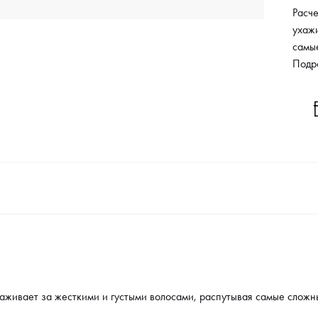
Расч
ухажи
самы
форм
Подр
аживает за жесткими и густыми волосами, распутывая самые слож