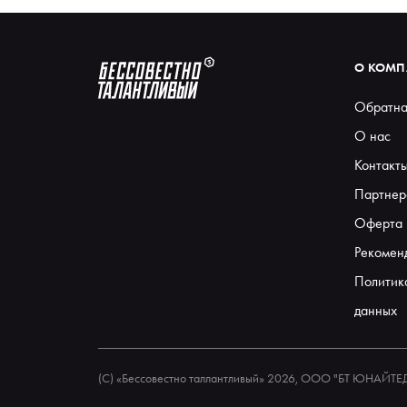
О КОМ
Обратна
О нас
Контакт
Партнер
Оферта
Рекомен
Политик
данных
(С) «Бессовестно таллантливый» 2026, ООО "БТ ЮНАЙТ