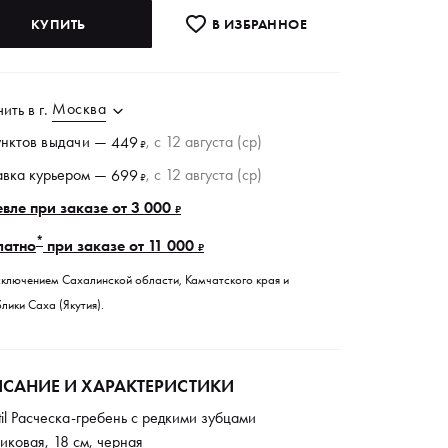
КУПИТЬ
В ИЗБРАННОE
Москва
чить в
г.
унктов
выдачи
—
, c 12 августа (ср)
449
₽
авка курьером —
, c 12 августа (ср)
699
₽
вле при заказе от 3 000
₽
*
латно
при заказе от 11 000
₽
сключением Сахалинской области, Камчатского края и
лики Саха (Якутия).
САНИЕ И ХАРАКТЕРИСТИКИ
til Расческа-гребень с редкими зубцами
иковая, 18 см, черная