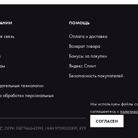
ПАНИИ
ПОМОЩЬ
я связь
Оплата и доставка
Возврат товара
ы
Бонусы за покупки
ам
Яндекс Сплит
Безопасность покупателей
дательные технологии
а обработки персональных
Мы используем файлы co
соглашаетесь с
политико
СОГЛАСЕН
ЕД", ОГРН 1187746643193, ИНН 9709033891, КПП 770901001