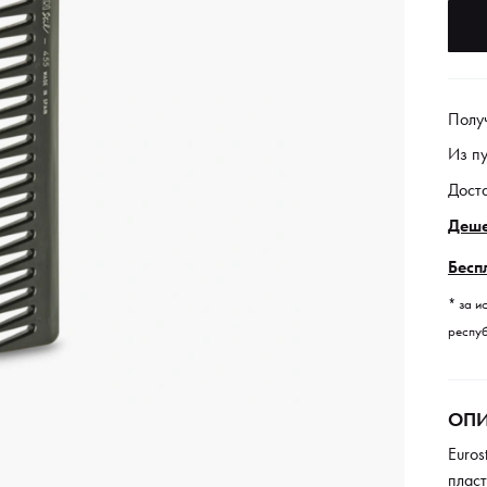
Полу
Из п
Дост
Деше
Бесп
* за и
респуб
ОПИ
Euros
пласт