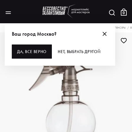
0
КАТАЛОГ
ДЛЯ ВОЛОС
АКСЕССУАРЫ
ЁМКОСТИ
РАСПЫЛИТЕЛИ И ДИСПЕНСЕРЫ
E
Ваш город Москва?
ДА, ВСЕ ВЕРНО
НЕТ, ВЫБРАТЬ ДРУГОЙ