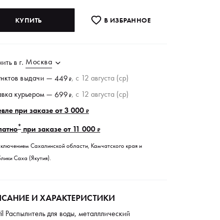
КУПИТЬ
В ИЗБРАННОE
Москва
чить в
г.
унктов
выдачи
—
, c 12 августа (ср)
449
₽
авка курьером —
, c 12 августа (ср)
699
₽
вле при заказе от 3 000
₽
*
латно
при заказе от 11 000
₽
сключением Сахалинской области, Камчатского края и
лики Саха (Якутия).
САНИЕ И ХАРАКТЕРИСТИКИ
til Распылитель для воды, металллический