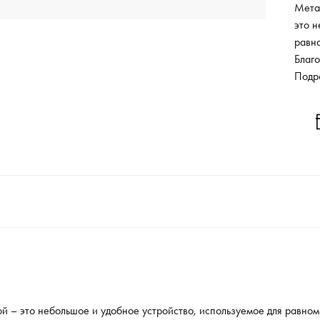
Мета
это н
равн
Благ
расп
Подр
эффе
расп
таких
спреи
й – это небольшое и удобное устройство, используемое для равно