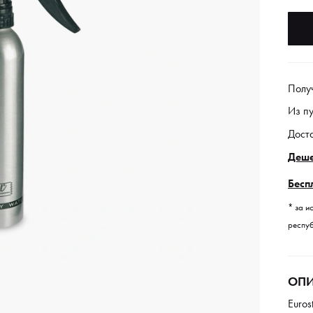
Полу
Из п
Дост
Деше
Бесп
* за и
респуб
ОПИ
Euros