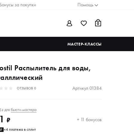
Бонусы за покупки
Помощь
0
МАСТЕР-КЛАССЫ
ostil Распылитель для воды,
талллический
Артикул
01384
ОТЗЫВОВ
0
для
бьюти-мастера
5
₽
1
₽
+ 11 бонусов
4 платежа в сплит
6₽
×