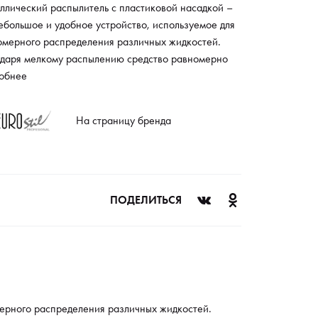
ллический распылитель с пластиковой насадкой –
ебольшое и удобное устройство, используемое для
омерного распределения различных жидкостей.
одаря мелкому распылению средство равномерно
ределяется по коже, обеспечивая максимально
обнее
ктивное использование. Применяется для
ыления разнообразных косметических продуктов,
На страницу бренда
 как тоники, мисты, антисептики и увлажняющие
.
ПОДЕЛИТЬСЯ
мерного распределения различных жидкостей.