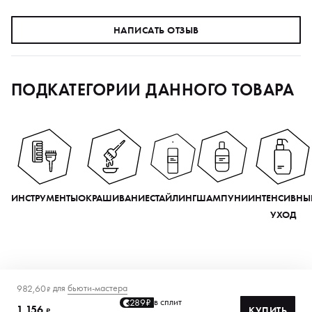
НАПИСАТЬ ОТЗЫВ
ПОДКАТЕГОРИИ ДАННОГО ТОВАРА
ИНСТРУМЕНТЫ
ОКРАШИВАНИЕ
СТАЙЛИНГ
ШАМПУНИ
ИНТЕНСИВНЫ
УХОД
для
бьюти-мастера
982,60
₽
в сплит
289₽
1 156
КУПИТЬ
₽