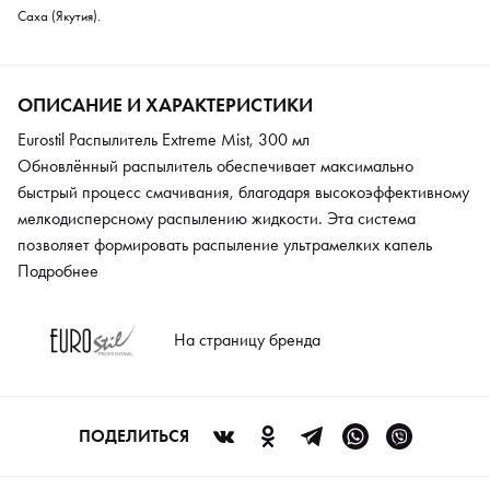
Саха (Якутия).
ОПИСАНИЕ И ХАРАКТЕРИСТИКИ
Eurostil Распылитель Extreme Mist, 300 мл
Обновлённый распылитель обеспечивает максимально
быстрый процесс смачивания, благодаря высокоэффективному
мелкодисперсному распылению жидкости. Эта система
позволяет формировать распыление ультрамелких капель
водной пыли при любом угле наклона флакона, ещё несколько
Подробнее
секунд продолжая распылять после прекращения нажатия на
клапан. Использование данной модели обеспечивает
На страницу бренда
удобство, комфорт и отличный результат вне зависимости от
положения флакона, даже если он перевёрнут, и уровня
жидкости в нём.
ПОДЕЛИТЬСЯ