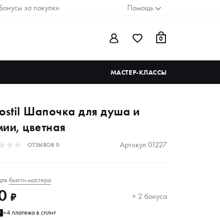
Бонусы за покупки
Помощь
0
МАСТЕР-КЛАССЫ
ostil Шапочка для душа и
мии, цветная
Артикул
01227
ОТЗЫВОВ
0
для
бьюти-мастера
0
₽
+ 2 бонуса
4 платежа в сплит
₽
×