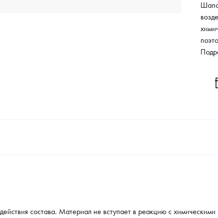
Шапо
возде
хими
поэто
увели
Подр
действия состава. Материал не вступает в реакцию с химическими