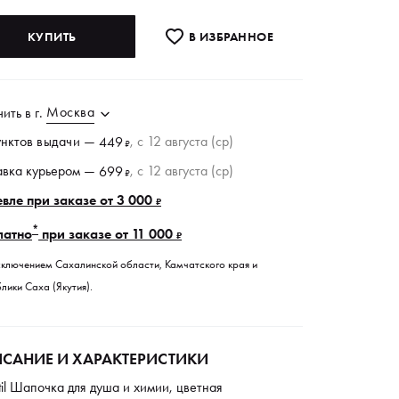
КУПИТЬ
В ИЗБРАННОE
Москва
чить в
г.
унктов
выдачи
—
, c 12 августа (ср)
449
₽
авка курьером —
, c 12 августа (ср)
699
₽
вле при заказе от 3 000
₽
*
латно
при заказе от 11 000
₽
сключением Сахалинской области, Камчатского края и
лики Саха (Якутия).
САНИЕ И ХАРАКТЕРИСТИКИ
til Шапочка для душа и химии, цветная