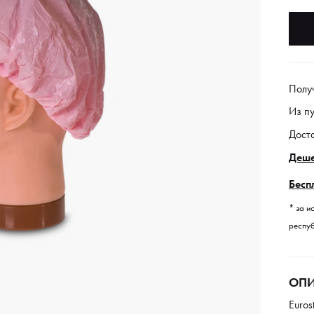
Полу
Из п
Дост
Деше
Бесп
* за и
респуб
ОПИ
Euros