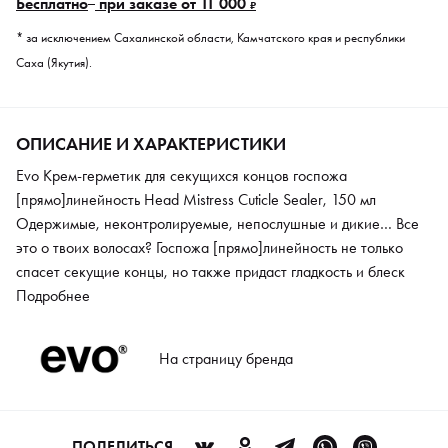
Бесплатно
при заказе от 11 000
₽
* за исключением Сахалинской области, Камчатского края и республики
Саха (Якутия).
ОПИСАНИЕ И ХАРАКТЕРИСТИКИ
Evo Крем-герметик для секущихся концов госпожа
[прямо]линейность Head Mistress Cuticle Sealer, 150 мл
Одержимые, неконтролируемые, непослушные и дикие… Все
это о твоих волосах? Госпожа [прямо]линейность не только
спасет секущие концы, но также придаст гладкость и блеск
волосам по всей длине.
Подробнее
На страницу бренда
ПОДЕЛИТЬСЯ