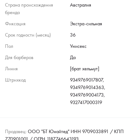
Страна происхождения
Австралия
бренда
Фиксация
Экстра-сильная
Срок годности (месяц)
36
Пол
Унисекс
Для барберов
Да
Линия
[брат хельмут]
Штрихкод
9349769017807,
9349769014363,
9349769004173,
9327417000319
Продавец:
ООО "БТ Юнайтед" ИНН 9709033891 / КПП
770901001 / ОГРН 1187746643193