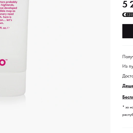
5 
131
Полу
Из п
Дост
Деше
Бесп
* за и
респуб