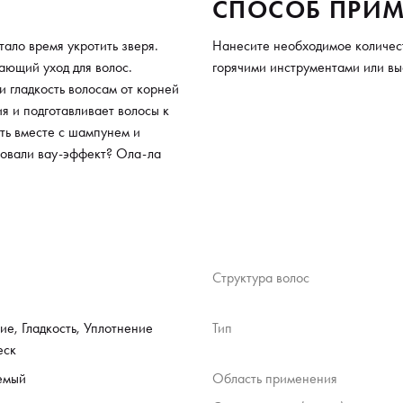
СПОСОБ ПРИМ
ло время укротить зверя.
Нанесите необходимое количест
ающий уход для волос.
горячими инструментами или вы
и гладкость волосам от корней
я и подготавливает волосы к
ать вместе с шампунем и
вовали вау-эффект? Ола-ла
Структура волос
е, Гладкость, Уплотнение
Тип
еск
емый
Область применения