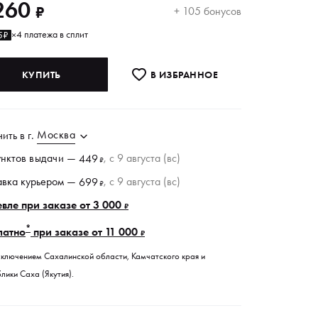
260
₽
+ 105 бонусов
4 платежа в сплит
5₽
×
КУПИТЬ
В ИЗБРАННОE
Москва
чить в
г.
унктов
выдачи
—
, c 9 августа (вс)
449
₽
авка курьером —
, c 9 августа (вс)
699
₽
вле при заказе от 3 000
₽
*
латно
при заказе от 11 000
₽
сключением Сахалинской области, Камчатского края и
лики Саха (Якутия).