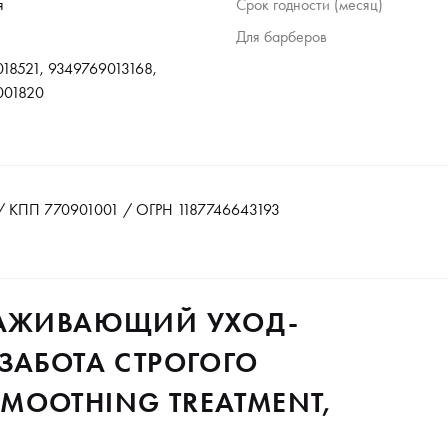
я
Срок годности (месяц)
Для барберов
18521, 9349769013168,
001820
 КПП 770901001 / ОГРН 1187746643193
ЛАЖИВАЮЩИЙ УХОД-
ЗАБОТА СТРОГОГО
MOOTHING TREATMENT,