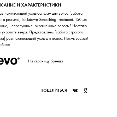
САНИЕ И ХАРАКТЕРИСТИКИ
азглаживающий уход-бальзам для волос [забота
ого режима] Lockdown Smoothing Treatment, 150 мл
щие, непослушные, окрашенные волосы? Настало
 укротить зверя. Представляем [забота строгого
ма] разглаживающий уход для волос. Несмываемый
для волос гарантирует мягкость и гладкость волосам
обнее
рней до самых кончиков, облегчает процесс
сывания и подготавливает волосы к укладке,
На страницу бренда
ет блеск. Рекомендовано использовать вместе с
унем и кондиционером [укротитель гривы] Вы уже
вствовали вау-эффект? Ола-ла
ПОДЕЛИТЬСЯ