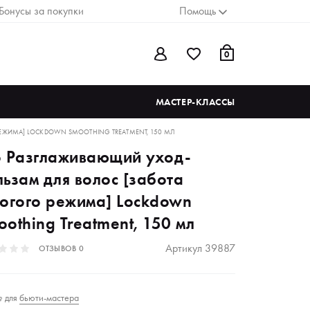
Бонусы за покупки
Помощь
0
МАСТЕР-КЛАССЫ
РЕЖИМА] LOCKDOWN SMOOTHING TREATMENT, 150 МЛ
o Разглаживающий уход-
льзам для волос [забота
рогого режима] Lockdown
othing Treatment, 150 мл
Артикул
39887
ОТЗЫВОВ
0
для
бьюти-мастера
₽