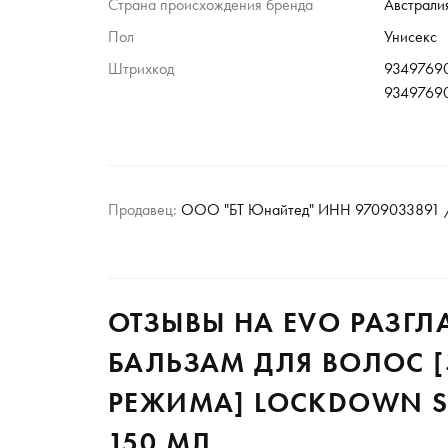
Страна происхождения бренда
Австрали
Пол
Унисекс
Штрихкод
93497690
9349769
Продавец:
ООО "БТ Юнайтед" ИНН 9709033891 /
ОТЗЫВЫ НА EVO РАЗГ
БАЛЬЗАМ ДЛЯ ВОЛОС [
РЕЖИМА] LOCKDOWN S
150 МЛ