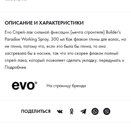
ОПИСАНИЕ И ХАРАКТЕРИСТИКИ
Evo Спрей-лак сильной фиксации [мечта строителя] Builder's
Paradise Working Spray, 300 мл Как флакон глины для волос, но
не глина, потому что, если это была бы глина, то она
застревала бы в носике, так что это скорее флакон полный
спрей-лака, который позволяет сделать укладку, передумать и
начать заново строить. Ультра-сухой спрей-лак для укладки
Подробнее
обладает сильной подвижной фиксацией, легко удаляется при
повторном расчесывании, реактивируется теплом и/или
На страницу бренда
водой.
ПОДЕЛИТЬСЯ