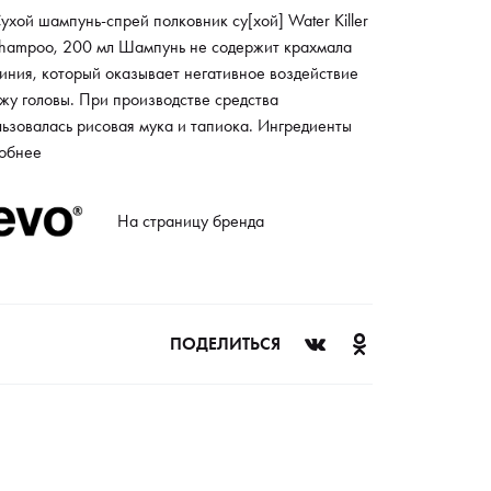
ухой шампунь-спрей полковник су[хой] Water Killer
Shampoo, 200 мл Шампунь не содержит крахмала
иния, который оказывает негативное воздействие
жу головы. При производстве средства
ьзовалась рисовая мука и тапиока. Ингредиенты
аняют жирный блеск и придают волосам матовую
обнее
туру, а также нейтрализуют продукты сальных
з на коже головы. Это обеспечивает комфортные
На страницу бренда
ия для регулярного применения средства. Сухой
нь-спрей поставляется в удобной упаковке с
тором. Уникальная формула защищает локоны от
йствия ультрафиолетовых лучей. Это оптимально
онких, ослабленных и окрашенных волос. Жидкость
ПОДЕЛИТЬСЯ
т приятный аромат и эффективно устраняет
иятные запахи.