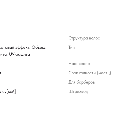
Структура волос
атовый эффект, Объем,
Тип
ита, UV-защита
Нанесение
я
Срок годности (месяц)
Для барберов
 су[хой]
Штрихкод