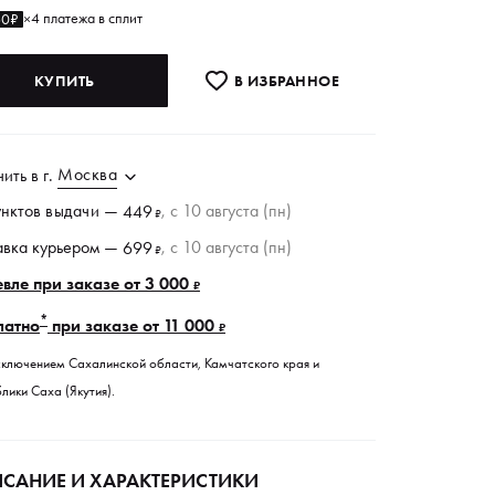
4 платежа в сплит
60₽
×
КУПИТЬ
В ИЗБРАННОE
Москва
чить в
г.
унктов
выдачи
—
, c 10 августа (пн)
449
₽
авка курьером —
, c 10 августа (пн)
699
₽
вле при заказе от 3 000
₽
*
латно
при заказе от 11 000
₽
сключением Сахалинской области, Камчатского края и
лики Саха (Якутия).
САНИЕ И ХАРАКТЕРИСТИКИ