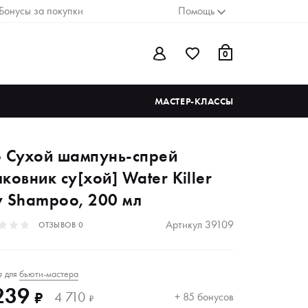
Бонусы за покупки
Помощь
0
МАСТЕР-КЛАССЫ
o Сухой шампунь-спрей
ковник су[хой] Water Killer
y Shampoo, 200 мл
Артикул
39109
ОТЗЫВОВ
0
для
бьюти-мастера
₽
239
4 710
₽
+ 85 бонусов
₽