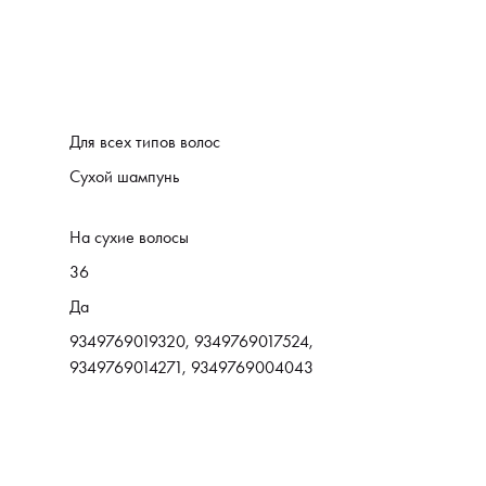
Для всех типов волос
Сухой шампунь
На сухие волосы
36
Да
9349769019320, 9349769017524,
9349769014271, 9349769004043