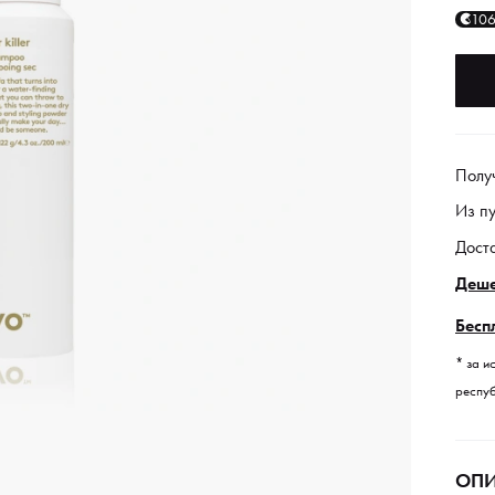
10
Полу
Из п
Дост
Деше
Бесп
* за и
респуб
ОПИ