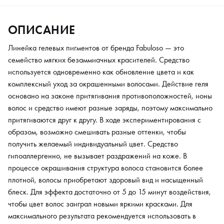
блеск. Для эффекта достаточно от 5 до 15 минут воздействия,
чтобы цвет волос заиграл новыми яркими красками. Для
ОПИСАНИЕ
максимального результата рекомендуется использовать в
профессиональном салоне под руководством мастера.
Линейка гелевых пигментов от бренда Fabuloso — это
семейство мягких безаммиачных красителей. Средство
используется одновременно как обновление цвета и как
комплексный уход за окрашенными волосами. Действие геля
основано на законе притягивания противоположностей, ионы
волос и средство имеют разные заряды, поэтому максимально
притягиваются друг к другу. В ходе экспериментирования с
образом, возможно смешивать разные оттенки, чтобы
получить желаемый индивидуальный цвет. Средство
гипоаллергенно, не вызывает раздражений на коже. В
процессе окрашивания структура волоса становится более
плотной, волосы приобретают здоровый вид и насыщенный
блеск. Для эффекта достаточно от 5 до 15 минут воздействия,
чтобы цвет волос заиграл новыми яркими красками. Для
максимального результата рекомендуется использовать в