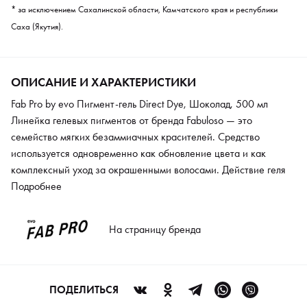
* за исключением Сахалинской области, Камчатского края и республики
Саха (Якутия).
ОПИСАНИЕ И ХАРАКТЕРИСТИКИ
Fab Pro by evo Пигмент-гель Direct Dye, Шоколад, 500 мл
Линейка гелевых пигментов от бренда Fabuloso — это
семейство мягких безаммиачных красителей. Средство
используется одновременно как обновление цвета и как
комплексный уход за окрашенными волосами. Действие геля
основано на законе притягивания противоположностей, ионы
Подробнее
волос и средство имеют разные заряды, поэтому максимально
притягиваются друг к другу. В ходе экспериментирования с
На страницу бренда
образом, возможно смешивать разные оттенки, чтобы
получить желаемый индивидуальный цвет. Средство
гипоаллергенно, не вызывает раздражений на коже. В
процессе окрашивания структура волоса становится более
ПОДЕЛИТЬСЯ
плотной, волосы приобретают здоровый вид и насыщенный