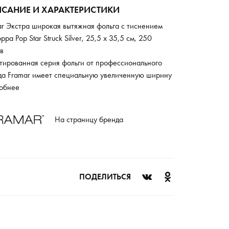
САНИЕ И ХАРАКТЕРИСТИКИ
ar Экстра широкая вытяжная фольга с тиснением
oppa Pop Star Struck Silver, 25,5 х 35,5 см, 250
в
тированная серия фольги от профессионального
да Framar имеет специальную увеличенную ширину
комфортной работы с большими прядями. Каждый
обнее
к уже подогнут на 2,5 см и полностью подготовлен
ользованию. Фольга имеет тисненую поверхность,
На страницу бренда
му надежно фиксируется на пряди и не
льзывает в течение длительных процедур.
ПОДЕЛИТЬСЯ