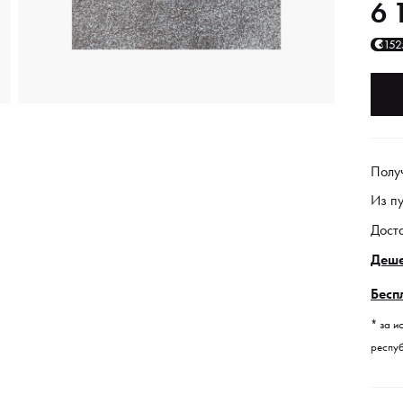
6 
152
Полу
Из п
Дост
Деше
Бесп
* за и
респуб