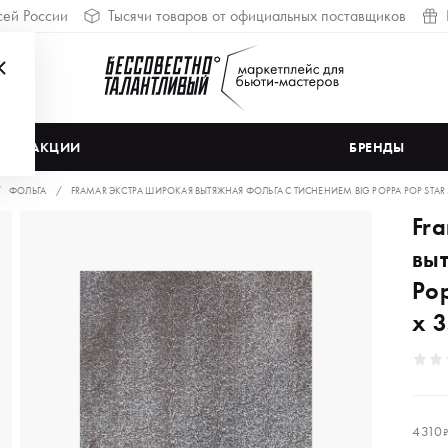
сей России
Тысячи товаров от официальных поставщиков
АКЦИИ
БРЕНДЫ
ФОЛЬГА
FRAMAR ЭКСТРА ШИРОКАЯ ВЫТЯЖНАЯ ФОЛЬГА С ТИСНЕНИЕМ BIG POPPA POP STAR STR
Fr
выт
Pop
х 3
4 310