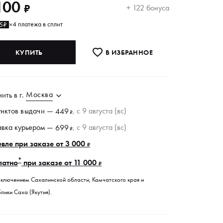
100
₽
+ 122 бонуса
4 платежа в сплит
5₽
×
КУПИТЬ
В ИЗБРАННОE
Москва
чить в
г.
унктов
выдачи
—
, c 9 августа (вс)
449
₽
авка курьером —
, c 9 августа (вс)
699
₽
вле при заказе от 3 000
₽
*
латно
при заказе от 11 000
₽
сключением Сахалинской области, Камчатского края и
лики Саха (Якутия).