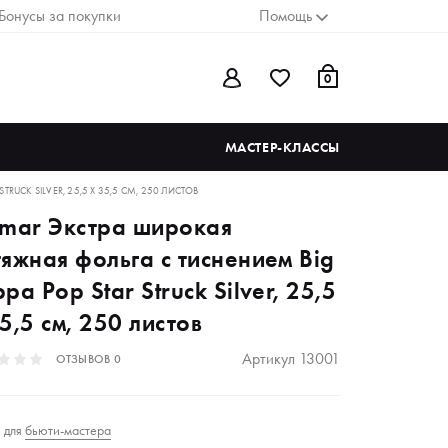
Бонусы за покупки
Помощь
0
МАСТЕР-КЛАССЫ
UCK SILVER, 25,5 Х 35,5 СМ, 250 ЛИСТОВ
amar Экстра широкая
яжная фольга с тиснением Big
pa Pop Star Struck Silver, 25,5
5,5 см, 250 листов
Артикул
13001
ОТЗЫВОВ
0
для
бьюти-мастера
₽