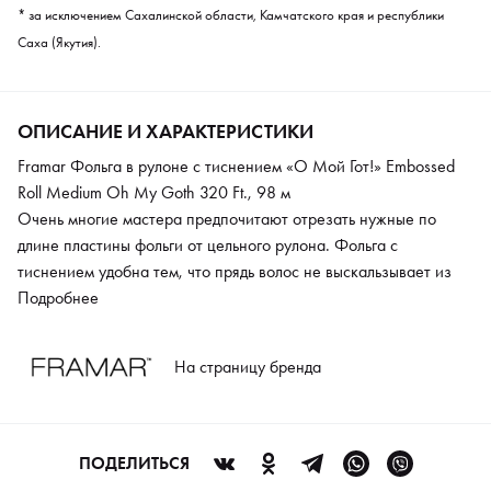
* за исключением Сахалинской области, Камчатского края и республики
Саха (Якутия).
ОПИСАНИЕ И ХАРАКТЕРИСТИКИ
Framar Фольга в рулоне с тиснением «О Мой Гот!» Embossed
Roll Medium Oh My Goth 320 Ft., 98 м
Очень многие мастера предпочитают отрезать нужные по
длине пластины фольги от цельного рулона. Фольга с
тиснением удобна тем, что прядь волос не выскальзывает из
нее. Значит, результат окрашивания не будет омрачен
Подробнее
досадными ошибками и просчетами. Специалисты Framar
придумали для этого аксессуара просто сумасшедший дизайн,
На страницу бренда
который не оставит вас равнодушными.
ПОДЕЛИТЬСЯ