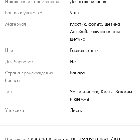
Направление применения
Для окрашивания
Кол-во в упаковке
9 шт.
Материал
пластик, фольга, щетина
AccuSoft, Искусственная
щетина
Цвет
Разноцветный
Для барберов
Нет
Страна происхождения
Канада
бренда
Тип
Чаши и миски, Кисти, Зажимы
и клеммы
Упаковка
Листы
Продавец:
ООО "БТ Юнайтед" ИНН 9709033891 / КПП