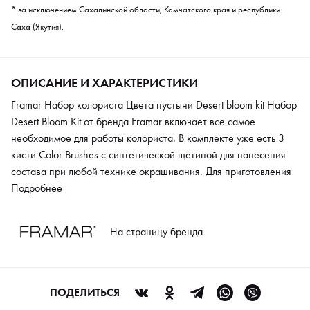
* за исключением Сахалинской области, Камчатского края и республики
Саха (Якутия).
ОПИСАНИЕ И ХАРАКТЕРИСТИКИ
Framar Набор колориста Цвета пустыни Desert bloom kit Набор
Desert Bloom Kit от бренда Framar включает все самое
необходимое для работы колориста. В комплекте уже есть 3
кисти Color Brushes с синтетической щетиной для нанесения
состава при любой технике окрашивания. Для приготовления
красящей смеси предусмотрены 3 чаши большого размера.
Подробнее
Специальные зажимы помогают зафиксировать окрашенные
пряди и убрать волосы, которые мешают равномерному
На страницу бренда
нанесению краски. В качестве приятного бонуса в наборе есть
50 листов вытяжной фольги, это позволяет расширить
ассортимент услуг мастера. Набор имеет стильный вид, все
аксессуары оформлены в розовой и голубой гамме.
ПОДЕЛИТЬСЯ