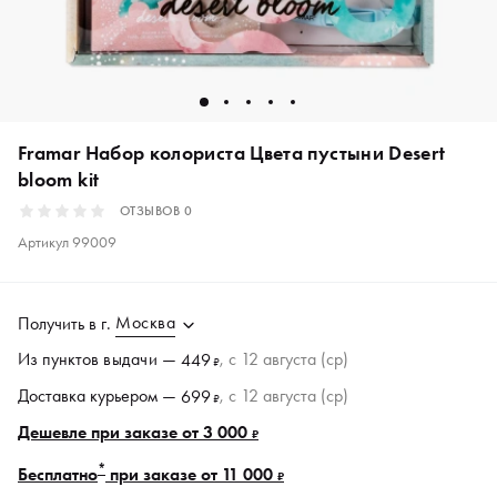
Framar Набор колориста Цвета пустыни Desert
bloom kit
ОТЗЫВОВ
0
Артикул
99009
Москва
Получить в
г.
Из пунктов
выдачи
—
, c 12 августа (ср)
449
₽
Доставка курьером —
, c 12 августа (ср)
699
₽
Дешевле при заказе от 3 000
₽
*
Бесплатно
при заказе от 11 000
₽