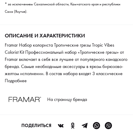
* за исключением Сахалинской области, Камчатского края и республики
Саха (Якутия).
ОПИСАНИЕ И ХАРАКТЕРИСТИКИ
Framar Набор колориста Тропические грезы Tropic Vibes
Colorist Kit Профессиональный набор «Тропические грезы» от
Framar включает в себя все лучшее от популярного канадского
бренда. Самые необходимые аксессуары в ярком бирюзово-
желтом исполнении. В состав набора входят 3 классические
кисти для окрашивания, 3 соединяющихся миски, 2 зажима
Подробнее
для волос и 50 листов фольги с тиснением размером 12,5 x 28
см.
На страницу бренда
ПОДЕЛИТЬСЯ