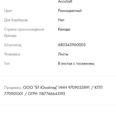
AccuSoft
Цвет
Разноцветный
Для барберов
Нет
Страна происхождения
Канада
бренда
Штрихкод
680343960003
Упаковка
Листы
Тип
В листах с тиснением
Продавец:
ООО "БТ Юнайтед" ИНН 9709033891 / КПП
770901001 / ОГРН 1187746643193