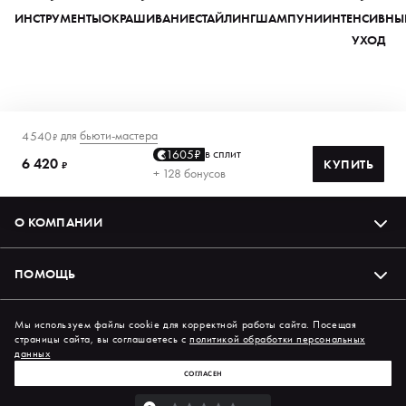
ИНСТРУМЕНТЫ
ОКРАШИВАНИЕ
СТАЙЛИНГ
ШАМПУНИ
ИНТЕНСИВНЫ
УХОД
для
бьюти-мастера
4 540
₽
в сплит
1605₽
6 420
КУПИТЬ
₽
+ 128 бонусов
О КОМПАНИИ
ПОМОЩЬ
Подпишись на нас в соцсетях
Мы используем файлы cookie для корректной работы сайта. Посещая
страницы сайта, вы соглашаетесь с
политикой обработки персональных
данных
СОГЛАСЕН