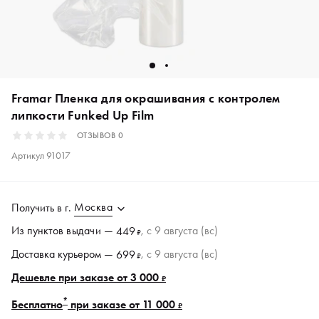
Framar Пленка для окрашивания с контролем
липкости Funked Up Film
ОТЗЫВОВ
0
Артикул
91017
Москва
Получить в
г.
Из пунктов
выдачи
—
, c 9 августа (вс)
449
₽
Доставка курьером —
, c 9 августа (вс)
699
₽
Дешевле при заказе от 3 000
₽
*
Бесплатно
при заказе от 11 000
₽