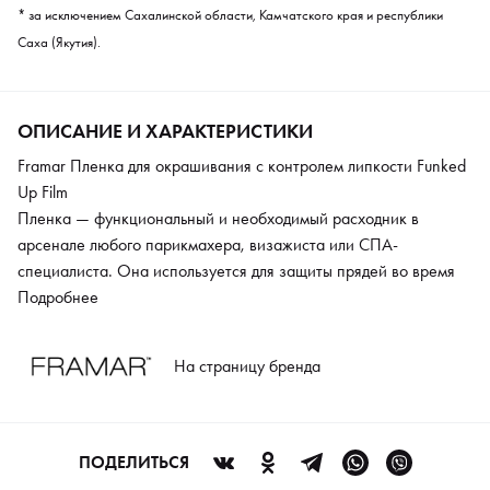
* за исключением Сахалинской области, Камчатского края и республики
Саха (Якутия).
ОПИСАНИЕ И ХАРАКТЕРИСТИКИ
Framar Пленка для окрашивания с контролем липкости Funked
Up Film
Пленка — функциональный и необходимый расходник в
арсенале любого парикмахера, визажиста или СПА-
специалиста. Она используется для защиты прядей во время
колорирования, незаменима для выполнения различных
Подробнее
обертываний и антицеллюлитных программ. Специалисты
Framar разработали уникальную пленку, которая не слипается.
На страницу бренда
Она не создает никакого дискомфорта мастеру и клиенту и
экономно используется: упаковка позволяет отмерить и
отрезать необходимую длину материала без использования
диспенсера. Пленка изготовлена из экологичного
ПОДЕЛИТЬСЯ
биоразлагаемого материала, поэтому не вредит окружающей