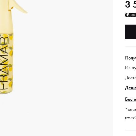
3 
88
Полу
Из п
Дост
Деше
Бесп
* за и
респуб