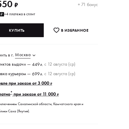
550
₽
+ 71 бонус
4 платежа в сплит
8₽
×
КУПИТЬ
В ИЗБРАННОE
Москва
чить в
г.
унктов
выдачи
—
, c 12 августа (ср)
449
₽
авка курьером —
, c 12 августа (ср)
699
₽
вле при заказе от 3 000
₽
*
латно
при заказе от 11 000
₽
сключением Сахалинской области, Камчатского края и
лики Саха (Якутия).