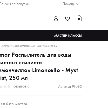
Бонусы за покупки
Помощь
0
МАСТЕР-КЛАССЫ
«ЛИМОНЧЕЛЛО» LIMONCELLO - MYST ASSIST, 250 МЛ
amar Распылитель для воды
истент стилиста
мончелло» Limoncello - Myst
ist, 250 мл
Артикул
91083
ОТЗЫВОВ
0
для
бьюти-мастера
₽