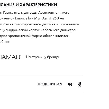
САНИЕ И ХАРАКТЕРИСТИКИ
r Распылитель для воды Ассистент стилиста
нчелло» Limoncello - Myst Assist, 250 мл
ылитель в лимитированном дизайне «Лимончелло»
т цилиндрический корпус небольшого диаметра.
одаря эргономичной форме обеспечивается
жный хват одной рукой и максимальное удобство
обнее
использовании. Мелкодисперсный парикмахерский
еризатор после нажатия на рычаг в течение
На страницу бренда
ольких секунд продолжает равномерно распылять
 Это позволяет быстро увлажнить волосы в
ессе выполнения стрижки или укладки. Модель
овлена из качественного легкого материала, для
ого характерен длительный срок службы.
ПОДЕЛИТЬСЯ
одисперсный спрей. Объем ёмкости 250 мл.