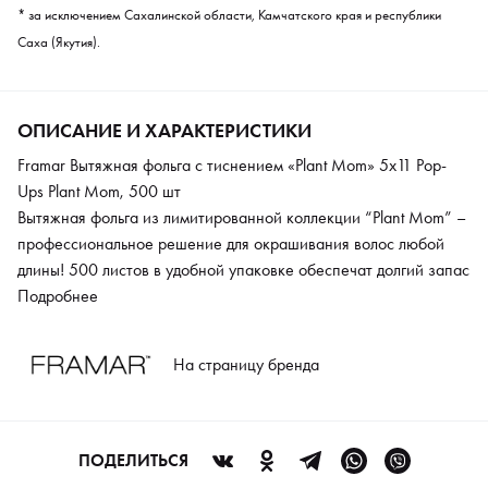
* за исключением Сахалинской области, Камчатского края и республики
Саха (Якутия).
ОПИСАНИЕ И ХАРАКТЕРИСТИКИ
Framar Вытяжная фольга с тиснением «Plant Mom» 5x11 Pop-
Ups Plant Mom, 500 шт
Вытяжная фольга из лимитированной коллекции “Plant Mom” –
профессиональное решение для окрашивания волос любой
длины! 500 листов в удобной упаковке обеспечат долгий запас
и простоту использования: листы легко отделяются, а
Подробнее
подогнутый край экономит время. Антискользящая текстура
надежно фиксирует пряди, обеспечивая равномерное
На страницу бренда
прокрашивание и безупречный результат. Добавьте сочных
красок в свою работу с этой стильной и практичной фольгой!
ПОДЕЛИТЬСЯ