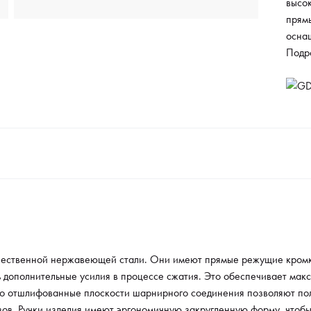
высо
прям
осна
необ
Подр
проц
плав
межд
отшл
позво
плавн
поре
закру
кисти
поэт
макси
до на
ачественной нержавеющей стали. Они имеют прямые режущие кромк
идеал
 дополнительные усилия в процессе сжатия. Это обеспечивает мак
вес, 
о отшлифованные плоскости шарнирного соединения позволяют поло
зов. Ручки изделия имеют эргономичную закругленную форму, чтобы