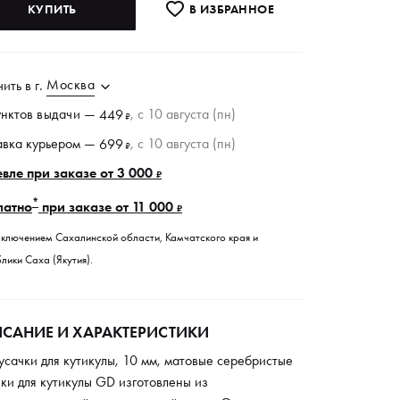
КУПИТЬ
В ИЗБРАННОE
Москва
чить в
г.
унктов
выдачи
—
, c 10 августа (пн)
449
₽
авка курьером —
, c 10 августа (пн)
699
₽
вле при заказе от 3 000
₽
*
латно
при заказе от 11 000
₽
сключением Сахалинской области, Камчатского края и
лики Саха (Якутия).
САНИЕ И ХАРАКТЕРИСТИКИ
сачки для кутикулы, 10 мм, матовые серебристые
ки для кутикулы GD изготовлены из