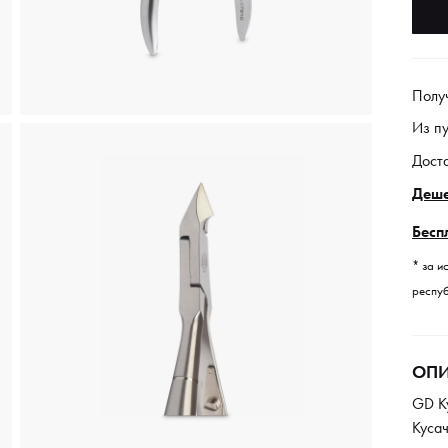
Полу
Из п
Дост
Деше
Бесп
* за и
респуб
ОПИ
GD Ку
Кусач