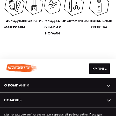
РАСХОДНЫЕ
ПОКРЫТИЯ
УХОД ЗА
ИНСТРУМЕНТЫ
СПЕЦИАЛЬНЫЕ
МАТЕРИАЛЫ
РУКАМИ И
СРЕДСТВА
НОГАМИ
КУПИТЬ
О КОМПАНИИ
ПОМОЩЬ
Подпишись на нас в соцсетях
Мы используем файлы cookie для корректной работы сайта. Посещая