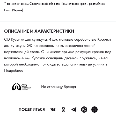
* за исключением Сахалинской области, Камчатского края и республики
Саха (Якутия).
ОПИСАНИЕ И ХАРАКТЕРИСТИКИ
GD Кусачки для кутикулы, 4 мм, матовые серебристые Кусачки
для кутикулы GD изготовлены из высококачественной
нержавеющей стали. Они имеют прямые режущие кромки под
наклоном 4 мм. Кусачки оснащены двойной пружиной, из-за
которой необходимо прикладывать дополнительные усилия в
процессе сжатия. Это обеспечивает максимально плавный ход
Подробнее
лезвий. Половинки кусачек соединены между собой с
помощью винта. Идеально отшлифованные плоскости
На страницу бренда
шарнирного соединения позволяют половинкам инструмента
двигаться легко и плавно, что позволяет избежать неловких
движений и порезов. Ручки изделия имеют эргономичную
закругленную форму, чтобы их удобно было держать в кисти.
ПОДЕЛИТЬСЯ
Инструмент подвергается ручной заточке, поэтому обладает