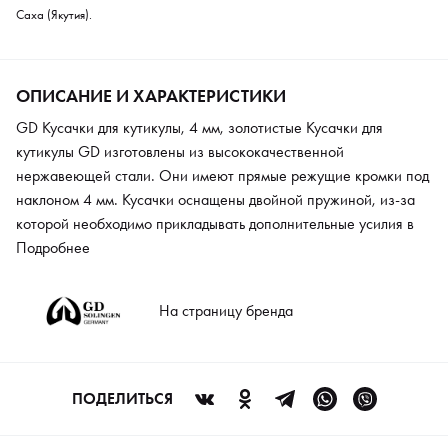
Саха (Якутия).
ОПИСАНИЕ И ХАРАКТЕРИСТИКИ
GD Кусачки для кутикулы, 4 мм, золотистые Кусачки для
кутикулы GD изготовлены из высококачественной
нержавеющей стали. Они имеют прямые режущие кромки под
наклоном 4 мм. Кусачки оснащены двойной пружиной, из-за
которой необходимо прикладывать дополнительные усилия в
процессе сжатия. Это обеспечивает максимально плавный ход
Подробнее
лезвий. Половинки кусачек соединены между собой с
помощью винта. Идеально отшлифованные плоскости
На страницу бренда
шарнирного соединения позволяют половинкам инструмента
двигаться легко и плавно, что позволяет избежать неловких
движений и порезов. Ручки изделия имеют эргономичную
закругленную форму, чтобы их удобно было держать в кисти.
ПОДЕЛИТЬСЯ
Инструмент подвергается ручной заточке, поэтому обладает
превосходным смыканием лезвий и максимальной степенью