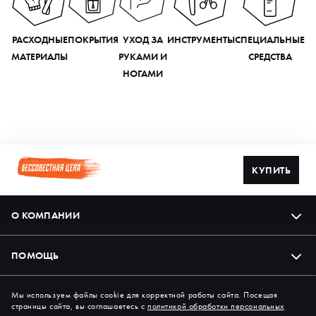
РАСХОДНЫЕ
ПОКРЫТИЯ
УХОД ЗА
ИНСТРУМЕНТЫ
СПЕЦИАЛЬНЫЕ
МАТЕРИАЛЫ
РУКАМИ И
СРЕДСТВА
НОГАМИ
КУПИТЬ
О КОМПАНИИ
ПОМОЩЬ
Подпишись на нас в соцсетях
Мы используем файлы cookie для корректной работы сайта. Посещая
страницы сайта, вы соглашаетесь с
политикой обработки персональных