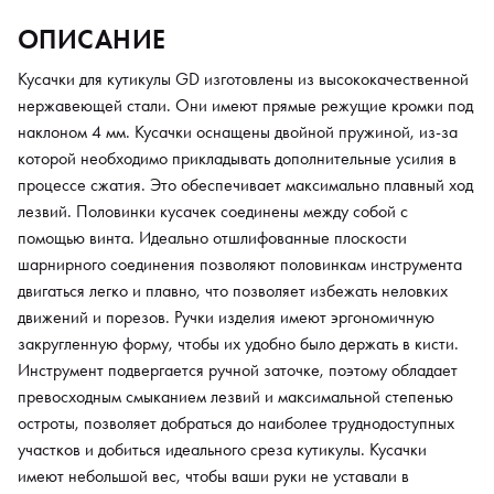
остроты, позволяет добраться до наиболее труднодоступных
ОПИСАНИЕ
участков и добиться идеального среза кутикулы. Кусачки
имеют небольшой вес, чтобы ваши руки не уставали в
Кусачки для кутикулы GD изготовлены из высококачественной
процессе работы.
нержавеющей стали. Они имеют прямые режущие кромки под
наклоном 4 мм. Кусачки оснащены двойной пружиной, из-за
которой необходимо прикладывать дополнительные усилия в
процессе сжатия. Это обеспечивает максимально плавный ход
лезвий. Половинки кусачек соединены между собой с
помощью винта. Идеально отшлифованные плоскости
шарнирного соединения позволяют половинкам инструмента
двигаться легко и плавно, что позволяет избежать неловких
движений и порезов. Ручки изделия имеют эргономичную
закругленную форму, чтобы их удобно было держать в кисти.
Инструмент подвергается ручной заточке, поэтому обладает
превосходным смыканием лезвий и максимальной степенью
остроты, позволяет добраться до наиболее труднодоступных
участков и добиться идеального среза кутикулы. Кусачки
имеют небольшой вес, чтобы ваши руки не уставали в