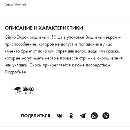
Саха (Якутия).
ОПИСАНИЕ И ХАРАКТЕРИСТИКИ
Ginko Экран защитный, 50 шт в упаковке Защитный экран –
приспособление, которое не допустит попадания в лицо
клиента брызг от лака или спрея для волос, воды или краски,
которые могут иметь место в процессе стрижки, окрашивания
или укладки. Экран прикрепляется к коже посредством
клейкого края и легко снимается, не оставляя следов. Клеевой
Подробнее
слой произведен из органических, полностью безопасных для
здоровья компонентов, не вызывает раздражения и аллергии.
Этот экран позволить продемонстрировать высокий уровень
сервиса и заботу о клиенте. Изделие является одноразовым.
Поставляется в упаковке по 50 штук.
ПОДЕЛИТЬСЯ