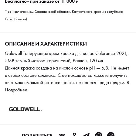
Бесплатно
при заказе от 11 000
₽
* за исключением Сахалинской области, Камчатского края и республики
Саха (Якутия).
ОПИСАНИЕ И ХАРАКТЕРИСТИКИ
Goldwell Тонирующая крем-краска для волос Colorance 2021,
5MB темный матово-коричневый, баллон, 120 мл
Данная краска создана на кислой основе pH — 6,8. Не имеет
в своем составе аммиака. С ее помощью вы можете получить
цвет максимальной интенсивности, не нанеся вреда прядям. В
состав входит комплекс липидов собственной разработки
Подробнее
Goldwell. Он деликатно заботится о волосах, делает их
послушными и мягкими. Эффективно закрашивает седину на
50–75% в зависимости от структуры локонов. Использование
предполагает смешивание крем-краски с окислителем
Colorance в соотношении 1:2.
ПОДЕЛИТЬСЯ