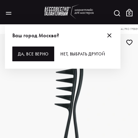
0
КАТАЛОГ
ДЛЯ ВОЛОС
ИНСТРУМЕНТЫ
РАСЧЕСКИ, ЩЕТКИ, БРАШИ
DEWAL PRO ГРЕБ
Ваш город Москва?
ДЛЯ ПРОФИ
ДА, ВСЕ ВЕРНО
НЕТ, ВЫБРАТЬ ДРУГОЙ