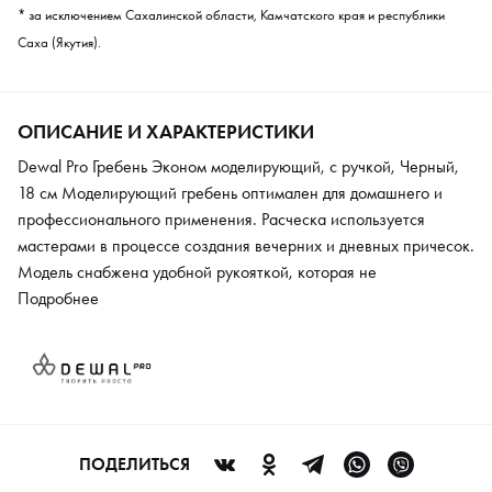
* за исключением Сахалинской области, Камчатского края и республики
Саха (Якутия).
ОПИСАНИЕ И ХАРАКТЕРИСТИКИ
Dewal Pro Гребень Эконом моделирующий, с ручкой, Черный,
18 см Моделирующий гребень оптимален для домашнего и
профессионального применения. Расческа используется
мастерами в процессе создания вечерних и дневных причесок.
Модель снабжена удобной рукояткой, которая не
выскальзывает из ладони. Изделие подходит для прочесывания
Подробнее
завитых прядей после укладки. Это придает локонам мягкость
и дополнительный объем. Прочная Пластик не образует
статическое электричество. Материал устойчив к износу и
механическим повреждениям. Гребень можно применять с
волосами любого типа.
ПОДЕЛИТЬСЯ