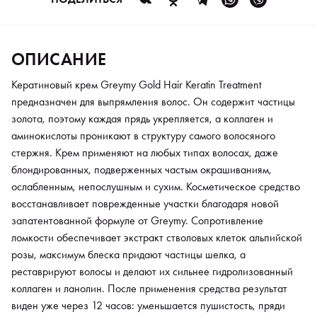
розы, максимум блеска придают частицы шелка, а
реставрируют волосы и делают их сильнее гидролизованный
коллаген и ланолин. После применения средства результат
ОПИСАНИЕ
виден уже через 12 часов: уменьшается пушистость, пряди
приобретают эластичность и упругость, а расчесывание
Кератиновый крем Greymy Gold Hair Keratin Treatment
становится легким. Каждый локон наполняется блеском,
предназначен для выпрямления волос. Он содержит частицы
выравнивается его оттенок. Использование кератинового
золота, поэтому каждая прядь укрепляется, а коллаген и
крема предупреждает сечение кончиков, в также создает
аминокислоты проникают в структуру самого волосяного
уникальный баланс влаги и олигопептидов с долговременным
стержня. Крем применяют на любых типах волосах, даже
эффектом до 6 месяцев.
блондированных, подверженных частым окрашиваниям,
ослабленным, непослушным и сухим. Косметическое средство
восстанавливает поврежденные участки благодаря новой
запатентованной формуле от Greymy. Сопротивление
ломкости обеспечивает экстракт стволовых клеток альпийской
розы, максимум блеска придают частицы шелка, а
реставрируют волосы и делают их сильнее гидролизованный
коллаген и ланолин. После применения средства результат
виден уже через 12 часов: уменьшается пушистость, пряди