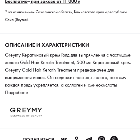
Бесплатно
при заказе от 11 000
₽
* за исключением Сахалинской области, Камчатского края и республики
Саха (Якутия).
ОПИСАНИЕ И ХАРАКТЕРИСТИКИ
Greymy Кератиновый крем Голд для выпрямления с частицами
золота Gold Hair Keratin Treatment, 500 мл Кератиновый крем
Greymy Gold Hair Keratin Treatment предназначен для
выпрямления волос. Он содержит частицы золота, поэтому
каждая прядь укрепляется, а коллаген и аминокислоты
проникают в структуру самого волосяного стержня. Крем
Подробнее
применяют на любых типах волосах, даже блондированных,
подверженных частым окрашиваниям, ослабленным,
непослушным и сухим. Косметическое средство
восстанавливает поврежденные участки благодаря новой
запатентованной формуле от Greymy. Сопротивление
ломкости обеспечивает экстракт стволовых клеток альпийской
ПОДЕЛИТЬСЯ