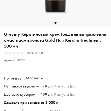
Greymy Кератиновый крем Голд для выпрямления
с частицами золота Gold Hair Keratin Treatment,
500 мл
ОТЗЫВОВ
0
Артикул
50226
Москва
Получить в
г.
Из пунктов
выдачи
—
, c 9 августа (вс)
449
₽
Доставка курьером —
, c 9 августа (вс)
699
₽
Дешевле при заказе от 3 000
₽
*